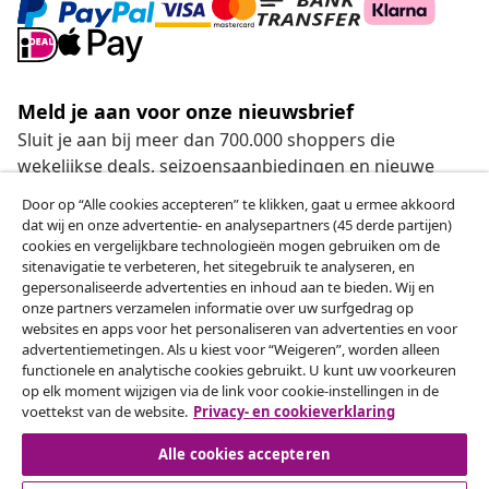
Meld je aan voor onze nieuwsbrief
Sluit je aan bij meer dan 700.000 shoppers die
wekelijkse deals, seizoensaanbiedingen en nieuwe
artikelen van vidaXL ontvangen.
Door op “Alle cookies accepteren” te klikken, gaat u ermee akkoord
dat wij en onze advertentie- en analysepartners (45 derde partijen)
Onze sociale media
cookies en vergelijkbare technologieën mogen gebruiken om de
sitenavigatie te verbeteren, het sitegebruik te analyseren, en
gepersonaliseerde advertenties en inhoud aan te bieden. Wij en
onze partners verzamelen informatie over uw surfgedrag op
websites en apps voor het personaliseren van advertenties en voor
Herroeping van de overeenkomst
advertentiemetingen. Als u kiest voor “Weigeren”, worden alleen
functionele en analytische cookies gebruikt. U kunt uw voorkeuren
Een annulering voor je bestelling indienen
op elk moment wijzigen via de link voor cookie-instellingen in de
voettekst van de website.
Privacy- en cookieverklaring
Herroeping van de overeenkomst
Alle cookies accepteren