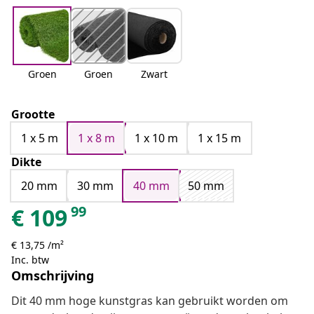
Groen
Groen
Zwart
Grootte
1 x 5 m
1 x 8 m
1 x 10 m
1 x 15 m
Dikte
20 mm
30 mm
40 mm
50 mm
99
€
109
€ 13,75 /m²
Inc. btw
Omschrijving
Dit 40 mm hoge kunstgras kan gebruikt worden om