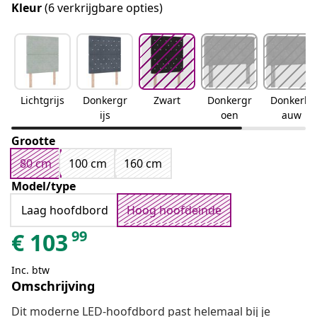
Kleur
(6 verkrijgbare opties)
Lichtgrijs
Donkergr
Zwart
Donkergr
Donkerbl
ijs
oen
auw
Grootte
80 cm
100 cm
160 cm
Model/type
Laag hoofdbord
Hoog hoofdeinde
99
€
103
Inc. btw
Omschrijving
Dit moderne LED-hoofdbord past helemaal bij je