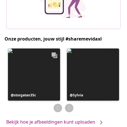
Onze producten, jouw stijl #sharemevidaxl
Bericht
storgatan35c
Bericht
Sylvia
gepubliceerd
gepubliceerd
door
door
Bekijk hoe je afbeeldingen kunt uploaden