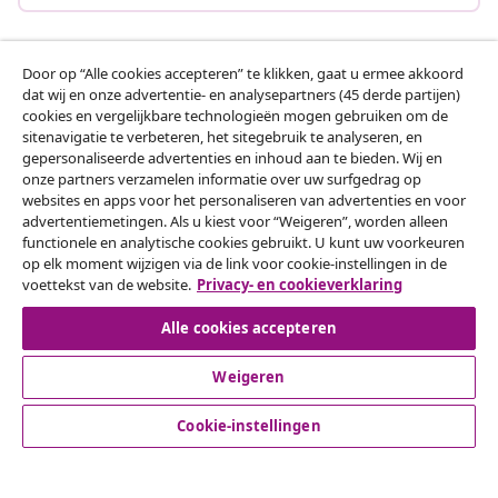
Door op “Alle cookies accepteren” te klikken, gaat u ermee akkoord
Klantenservice
dat wij en onze advertentie- en analysepartners (45 derde partijen)
cookies en vergelijkbare technologieën mogen gebruiken om de
sitenavigatie te verbeteren, het sitegebruik te analyseren, en
Zakelijk
gepersonaliseerde advertenties en inhoud aan te bieden. Wij en
onze partners verzamelen informatie over uw surfgedrag op
websites en apps voor het personaliseren van advertenties en voor
vidaXL
advertentiemetingen. Als u kiest voor “Weigeren”, worden alleen
functionele en analytische cookies gebruikt. U kunt uw voorkeuren
op elk moment wijzigen via de link voor cookie-instellingen in de
Ontdek meer
voettekst van de website.
Privacy- en cookieverklaring
Alle cookies accepteren
Weigeren
Cookie-instellingen
© 2008-2026 vidaXL www.vidaxl.nl is een website van vidaXL
Marketplace B.V.