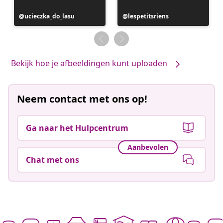
Bericht
ucieczka_do_lasu
Bericht
lespetitsriens
gepubliceerd
gepubliceerd
door
door
Bekijk hoe je afbeeldingen kunt uploaden
Neem contact met ons op!
Ga naar het Hulpcentrum
Aanbevolen
Chat met ons