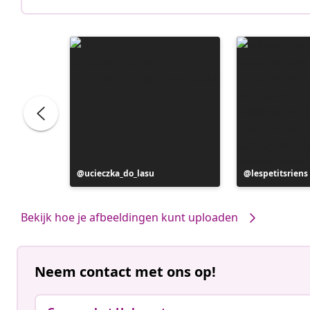
Bericht
ucieczka_do_lasu
Bericht
lespetitsriens
gepubliceerd
gepubliceerd
door
door
Bekijk hoe je afbeeldingen kunt uploaden
Neem contact met ons op!