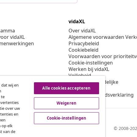
vidaXL
gramma
Over vidaXL
oor vidaXL
Algemene voorwaarden Verko
amenwerkingen
Privacybeleid
Cookiebeleid
Voorwaarden voor prioriteit
Cookie-instellingen
Werken bij vidaXL
Veiligheid
EU verantwoordelijke
 dat wij en
Beleid voor EPR
Alle cookies accepteren
n
Toegankelijkheidsverklaring
 te
dvertenties
Weigeren
tie over uw
tenties en
Cookie-instellingen
een
 op elk
© 2008-202
st van de