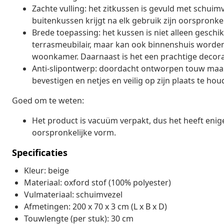
Zachte vulling: het zitkussen is gevuld met schuim
buitenkussen krijgt na elk gebruik zijn oorspronke
Brede toepassing: het kussen is niet alleen geschik
terrasmeubilair, maar kan ook binnenshuis worden 
woonkamer. Daarnaast is het een prachtige decorati
Anti-slipontwerp: doordacht ontworpen touw maak
bevestigen en netjes en veilig op zijn plaats te hou
Goed om te weten:
Het product is vacuüm verpakt, dus het heeft enige 
oorspronkelijke vorm.
Specificaties
Kleur: beige
Materiaal: oxford stof (100% polyester)
Vulmateriaal: schuimvezel
Afmetingen: 200 x 70 x 3 cm (L x B x D)
Touwlengte (per stuk): 30 cm