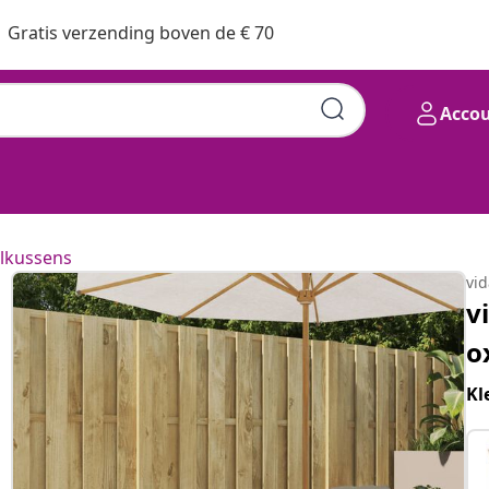
Gratis verzending boven de € 70
Acco
lkussens
vi
v
o
Kl