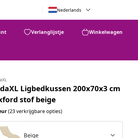
Nederlands
unt
Verlanglijstje
Winkelwagen
daXL
idaXL Ligbedkussen 200x70x3 cm
xford stof beige
eur
(23 verkrijgbare opties)
Beige