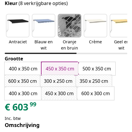
Kleur
(8 verkrijgbare opties)
Antraciet
Blauw en
Oranje
Crème
Geel en
wit
en bruin
wit
Grootte
400 x 350 cm
450 x 350 cm
500 x 350 cm
600 x 350 cm
300 x 250 cm
350 x 250 cm
400 x 300 cm
450 x 300 cm
600 x 300 cm
99
€
603
Inc. btw
Omschrijving