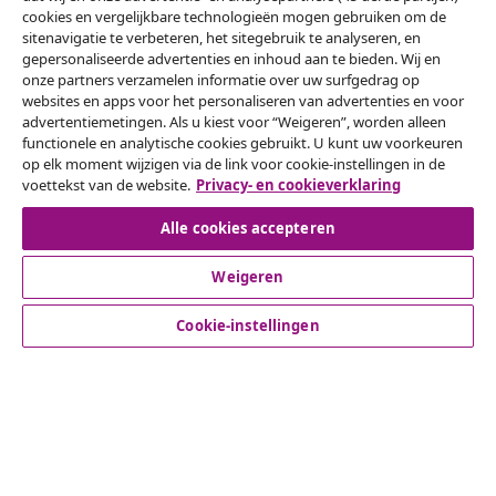
cookies en vergelijkbare technologieën mogen gebruiken om de
sitenavigatie te verbeteren, het sitegebruik te analyseren, en
gepersonaliseerde advertenties en inhoud aan te bieden. Wij en
Herroeping van de overeenkomst
onze partners verzamelen informatie over uw surfgedrag op
websites en apps voor het personaliseren van advertenties en voor
Een annulering voor je bestelling indienen
advertentiemetingen. Als u kiest voor “Weigeren”, worden alleen
functionele en analytische cookies gebruikt. U kunt uw voorkeuren
Herroeping van de overeenkomst
op elk moment wijzigen via de link voor cookie-instellingen in de
voettekst van de website.
Privacy- en cookieverklaring
Alle cookies accepteren
Klantenservice
Weigeren
Zakelijk
Cookie-instellingen
vidaXL
Ontdek meer