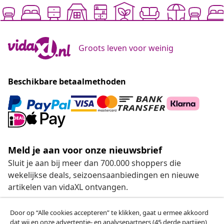
Groots leven voor weinig
Beschikbare betaalmethoden
Meld je aan voor onze nieuwsbrief
Sluit je aan bij meer dan 700.000 shoppers die
wekelijkse deals, seizoensaanbiedingen en nieuwe
artikelen van vidaXL ontvangen.
Onze sociale media
Door op “Alle cookies accepteren” te klikken, gaat u ermee akkoord
dat wij en onze advertentie- en analysepartners (45 derde partijen)