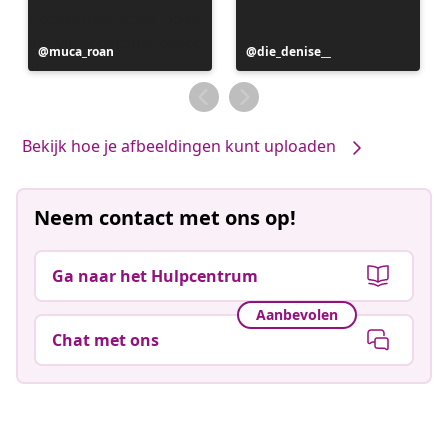
Bericht
muca_roan
Bericht
die_denise__
gepubliceerd
gepubliceerd
door
door
Bekijk hoe je afbeeldingen kunt uploaden
Neem contact met ons op!
Ga naar het Hulpcentrum
Aanbevolen
Chat met ons