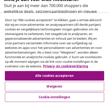
Sluit je aan bij meer dan 700.000 shoppers die
wekelijkse deals, seizoensaanbiedingen en nieuwe
artikelen van vidaXL ontvangen.
Door op “Alle cookies accepteren” te klikken, gaat u ermee akkoord
dat wij en onze advertentie- en analysepartners (45 derde partijen)
Onze sociale media
cookies en vergelijkbare technologieën mogen gebruiken om de
sitenavigatie te verbeteren, het sitegebruik te analyseren, en
gepersonaliseerde advertenties en inhoud aan te bieden. Wij en
onze partners verzamelen informatie over uw surfgedrag op
websites en apps voor het personaliseren van advertenties en voor
Herroeping van de overeenkomst
advertentiemetingen. Als u kiest voor “Weigeren”, worden alleen
functionele en analytische cookies gebruikt. U kunt uw voorkeuren
Een annulering voor je bestelling indienen
op elk moment wijzigen via de link voor cookie-instellingen in de
voettekst van de website.
Privacy- en cookieverklaring
Herroeping van de overeenkomst
Alle cookies accepteren
Weigeren
Klantenservice
Cookie-instellingen
Zakelijk