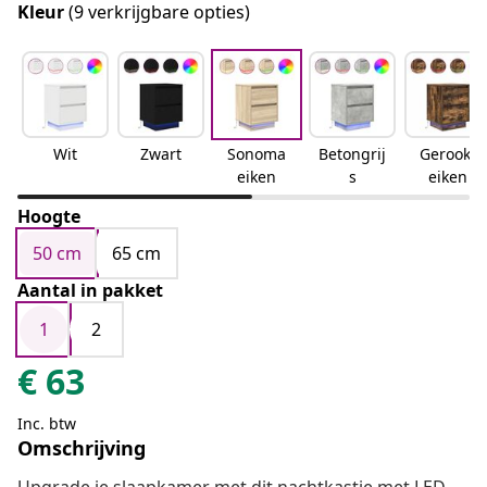
Kleur
(9 verkrijgbare opties)
Wit
Zwart
Sonoma
Betongrij
Gerookt
eiken
s
eiken
Hoogte
50 cm
65 cm
Aantal in pakket
1
2
€
63
Inc. btw
Omschrijving