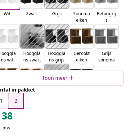
Wit
Zwart
Grijs
Sonoma
Betongrij
eiken
s
Hooggla
Hooggla
Hooggla
Gerookt
Grijs
ns wit
ns zwart
ns grijs
eiken
sonoma
Toon meer
ntal in pakket
bruin
Oud hout
artisanaa
Zwart
ikenkleu
l
eiken
1
2
r
eikenkleu
38
rig
. btw