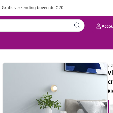
Gratis verzending boven de € 70
Acco
vi
v
c
Kl