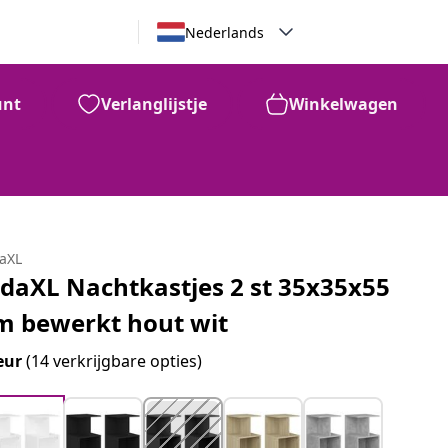
Nederlands
unt
Verlanglijstje
Winkelwagen
daXL
idaXL Nachtkastjes 2 st 35x35x55
m bewerkt hout wit
eur
(14 verkrijgbare opties)