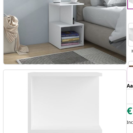
Aa
e
€
Inc