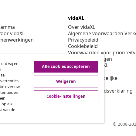
 deals,
ntvangen.
 dat wij en
Alle cookies accepteren
n
roeping van de overeenkomst
 te
dvertenties
Weigeren
tie over uw
tenties en
vidaXL
Cookie-instellingen
een
 op elk
gramma
Over vidaXL
st van de
oor vidaXL
Algemene voorwaarden Verko
amenwerkingen
Privacybeleid
Cookiebeleid
Voorwaarden voor prioriteit