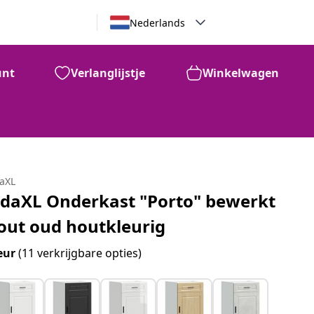
Nederlands
unt
Verlanglijstje
Winkelwagen
daXL
idaXL Onderkast "Porto" bewerkt
out oud houtkleurig
eur
(11 verkrijgbare opties)