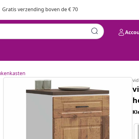
Gratis verzending boven de € 70
Acco
ukenkasten
vi
v
h
Kl