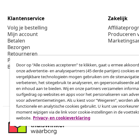
Groots leven voor
weinig
Meld je aan voor onze nieuwsbrief
Sluit je aan bij meer dan 700.000 shoppers die wekelijkse
seizoensaanbiedingen en nieuwe artikelen van vidaXL o
Door op “Alle cookies accepteren” te klikken, gaat u ermee akkoord
Herroeping van de overeenkomst
onze advertentie- en analysepartners (45 derde partijen) cookies e
Her
Een annulering voor je bestelling indienen
vergelijkbare technologieën mogen gebruiken om de sitenavigatie
verbeteren, het sitegebruik te analyseren, en gepersonaliseerde a
en inhoud aan te bieden. Wij en onze partners verzamelen informa
surfgedrag op websites en apps voor het personaliseren van adver
Klantenservice
Zakelijk
voor advertentiemetingen. Als u kiest voor “Weigeren”, worden all
functionele en analytische cookies gebruikt. U kunt uw voorkeuren
Volg je bestelling
Affiliatepro
moment wijzigen via de link voor cookie-instellingen in de voettek
Mijn account
Produceren v
website.
Privacy- en cookieverklaring
Betalen
Marketings
Bezorgen
Retourneren