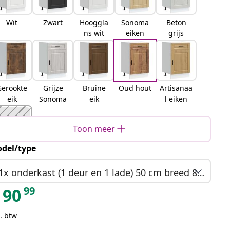
Wit
Zwart
Hooggla
Sonoma
Beton
ns wit
eiken
grijs
Gerookte
Grijze
Bruine
Oud hout
Artisanaa
eik
Sonoma
eik
l eiken
Toon meer
del/type
Zwart
eiken
1x onderkast (1 deur en 1 lade) 50 cm breed 81,5 cm hoog
99
90
. btw