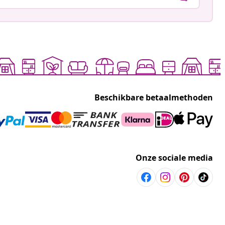
zarian
ceerd
Aanbevolen