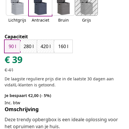
Lichtgrijs
Antraciet
Bruin
Grijs
Capaciteit
90 l
280 l
420 l
160 l
€
39
€
41
De laagste reguliere prijs die in de laatste 30 dagen aan
vidaXL-klanten is getoond.
Je bespaart €2,00 (- 5%)
Inc. btw
Omschrijving
Deze trendy opbergbox is een ideale oplossing voor
het opruimen van je huis.