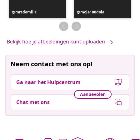
Bericht
mrsdemiiir
Bericht
moja100dola
gepubliceerd
gepubliceerd
door
door
Bekijk hoe je afbeeldingen kunt uploaden
Neem contact met ons op!
Ga naar het Hulpcentrum
Aanbevolen
Chat met ons