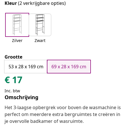
Kleur
(2 verkrijgbare opties)
Zilver
Zwart
Grootte
53 x 28 x 169 cm
69 x 28 x 169 cm
€
17
Inc. btw
Omschrijving
Het 3-laagse opbergrek voor boven de wasmachine is
perfect om meerdere extra bergruimtes te creëren in
je overvolle badkamer of wasruimte.