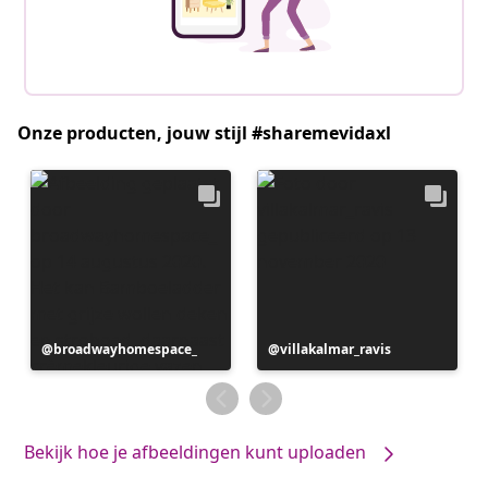
Onze producten, jouw stijl #sharemevidaxl
Bericht
broadwayhomespace_
Bericht
villakalmar_ravis
gepubliceerd
gepubliceerd
door
door
Bekijk hoe je afbeeldingen kunt uploaden