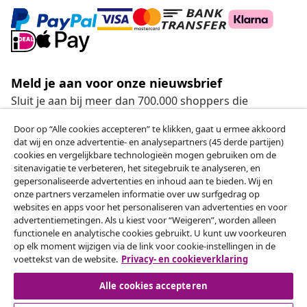
Meld je aan voor onze nieuwsbrief
Sluit je aan bij meer dan 700.000 shoppers die
wekelijkse deals, seizoensaanbiedingen en nieuwe
Door op “Alle cookies accepteren” te klikken, gaat u ermee akkoord
artikelen van vidaXL ontvangen.
dat wij en onze advertentie- en analysepartners (45 derde partijen)
cookies en vergelijkbare technologieën mogen gebruiken om de
Onze sociale media
sitenavigatie te verbeteren, het sitegebruik te analyseren, en
gepersonaliseerde advertenties en inhoud aan te bieden. Wij en
onze partners verzamelen informatie over uw surfgedrag op
websites en apps voor het personaliseren van advertenties en voor
advertentiemetingen. Als u kiest voor “Weigeren”, worden alleen
Herroeping van de overeenkomst
functionele en analytische cookies gebruikt. U kunt uw voorkeuren
op elk moment wijzigen via de link voor cookie-instellingen in de
Een annulering voor je bestelling indienen
voettekst van de website.
Privacy- en cookieverklaring
Herroeping van de overeenkomst
Alle cookies accepteren