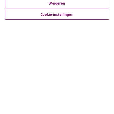
Weigeren
Klantenservice
Cookie-instellingen
Zakelijk
vidaXL
Ontdek meer
© 2008-2026 vidaXL www.vidaxl.nl is een website van vidaXL
Marketplace B.V.