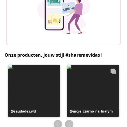
Onze producten, jouw stijl #sharemevidaxl
Bericht
saudades.wd
Bericht
moje_czarno_na_bialym
gepubliceerd
gepubliceerd
door
door