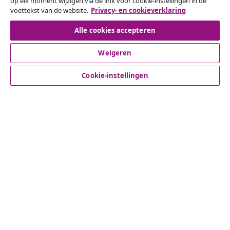
op elk moment wijzigen via de link voor cookie-instellingen in de
voettekst van de website.
Privacy- en cookieverklaring
Herroeping van de overeenkomst
Alle cookies accepteren
Weigeren
Klantenservice
Cookie-instellingen
Zakelijk
vidaXL
Ontdek meer