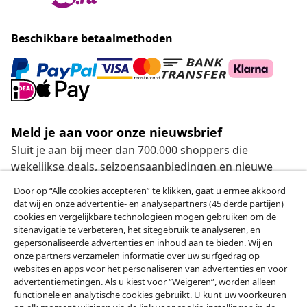
Beschikbare betaalmethoden
Meld je aan voor onze nieuwsbrief
Sluit je aan bij meer dan 700.000 shoppers die
wekelijkse deals, seizoensaanbiedingen en nieuwe
artikelen van vidaXL ontvangen.
Door op “Alle cookies accepteren” te klikken, gaat u ermee akkoord
dat wij en onze advertentie- en analysepartners (45 derde partijen)
Onze sociale media
cookies en vergelijkbare technologieën mogen gebruiken om de
sitenavigatie te verbeteren, het sitegebruik te analyseren, en
gepersonaliseerde advertenties en inhoud aan te bieden. Wij en
onze partners verzamelen informatie over uw surfgedrag op
websites en apps voor het personaliseren van advertenties en voor
Herroeping van de overeenkomst
advertentiemetingen. Als u kiest voor “Weigeren”, worden alleen
functionele en analytische cookies gebruikt. U kunt uw voorkeuren
Een annulering voor je bestelling indienen