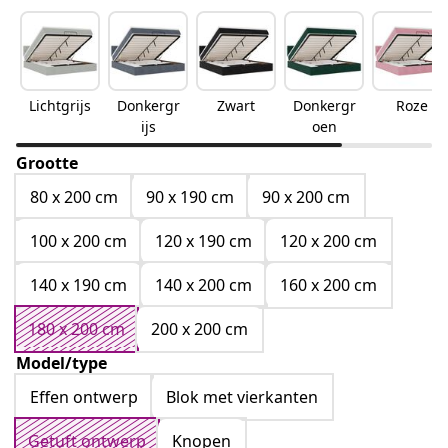
Lichtgrijs
Donkergr
Zwart
Donkergr
Roze
ijs
oen
Grootte
80 x 200 cm
90 x 190 cm
90 x 200 cm
100 x 200 cm
120 x 190 cm
120 x 200 cm
140 x 190 cm
140 x 200 cm
160 x 200 cm
180 x 200 cm
200 x 200 cm
Model/type
Effen ontwerp
Blok met vierkanten
Getuft ontwerp
Knopen