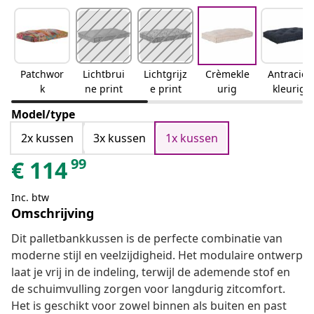
Patchwor
Lichtbrui
Lichtgrijz
Crèmekle
Antraciet
k
ne print
e print
urig
kleurig
Model/type
2x kussen
3x kussen
1x kussen
99
€
114
Inc. btw
Omschrijving
Dit palletbankkussen is de perfecte combinatie van
moderne stijl en veelzijdigheid. Het modulaire ontwerp
laat je vrij in de indeling, terwijl de ademende stof en
de schuimvulling zorgen voor langdurig zitcomfort.
Het is geschikt voor zowel binnen als buiten en past