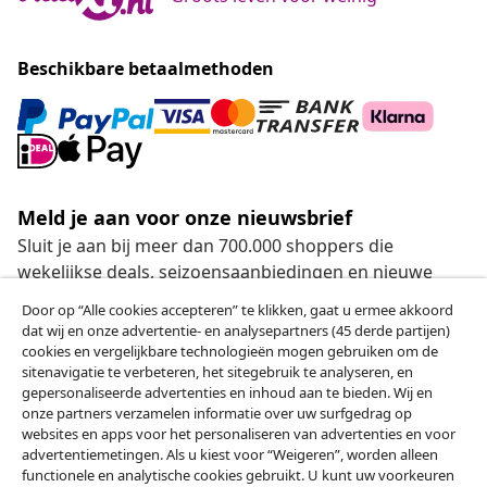
Beschikbare betaalmethoden
Meld je aan voor onze nieuwsbrief
Sluit je aan bij meer dan 700.000 shoppers die
wekelijkse deals, seizoensaanbiedingen en nieuwe
artikelen van vidaXL ontvangen.
Door op “Alle cookies accepteren” te klikken, gaat u ermee akkoord
dat wij en onze advertentie- en analysepartners (45 derde partijen)
Onze sociale media
cookies en vergelijkbare technologieën mogen gebruiken om de
sitenavigatie te verbeteren, het sitegebruik te analyseren, en
gepersonaliseerde advertenties en inhoud aan te bieden. Wij en
onze partners verzamelen informatie over uw surfgedrag op
websites en apps voor het personaliseren van advertenties en voor
Herroeping van de overeenkomst
advertentiemetingen. Als u kiest voor “Weigeren”, worden alleen
functionele en analytische cookies gebruikt. U kunt uw voorkeuren
Een annulering voor je bestelling indienen