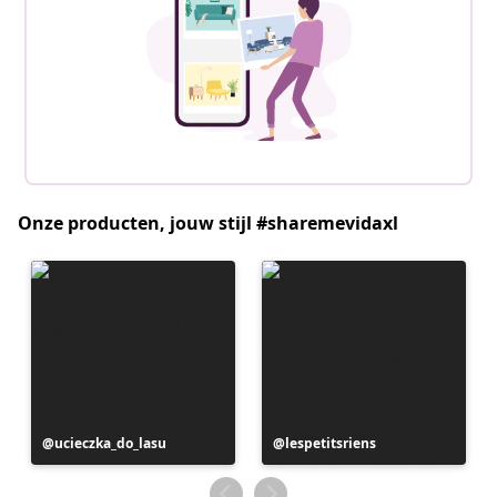
Onze producten, jouw stijl #sharemevidaxl
Bericht
ucieczka_do_lasu
Bericht
lespetitsriens
gepubliceerd
gepubliceerd
door
door