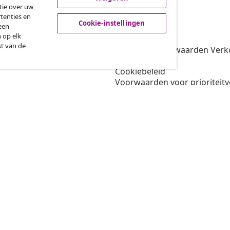
tie over uw
tenties en
vidaXL
Cookie-instellingen
een
 op elk
gramma
Over vidaXL
st van de
oor vidaXL
Algemene voorwaarden Verko
amenwerkingen
Privacybeleid
Cookiebeleid
Voorwaarden voor prioriteit
Cookie-instellingen
Werken bij vidaXL
Veiligheid
EU verantwoordelijke
Beleid voor EPR
Toegankelijkheidsverklaring
© 2008-202