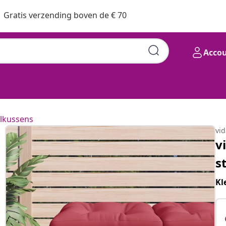
Gratis verzending boven de € 70
Acco
lkussens
vi
v
s
Kl