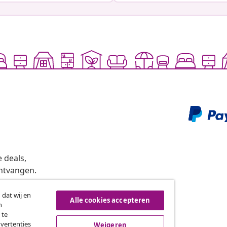
 deals,
ntvangen.
 dat wij en
Alle cookies accepteren
n
roeping van de overeenkomst
 te
dvertenties
Weigeren