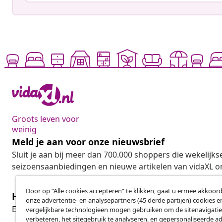
Groots leven voor
weinig
Meld je aan voor onze nieuwsbrief
Sluit je aan bij meer dan 700.000 shoppers die wekelijkse
seizoensaanbiedingen en nieuwe artikelen van vidaXL o
Door op “Alle cookies accepteren” te klikken, gaat u ermee akkoord
Herroeping van de overeenkomst
onze advertentie- en analysepartners (45 derde partijen) cookies e
Her
Een annulering voor je bestelling indienen
vergelijkbare technologieën mogen gebruiken om de sitenavigatie
verbeteren, het sitegebruik te analyseren, en gepersonaliseerde a