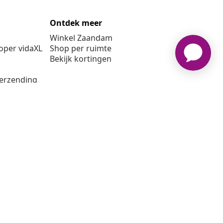
Ontdek meer
Winkel Zaandam
per vidaXL
Shop per ruimte
Bekijk kortingen
verzending
6 vidaXL www.vidaxl.nl is een website van vidaXL Marketplace
B.V.