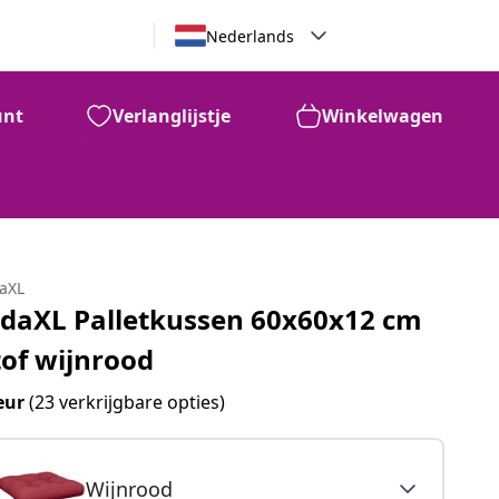
Nederlands
unt
Verlanglijstje
Winkelwagen
daXL
idaXL Palletkussen 60x60x12 cm
tof wijnrood
eur
(23 verkrijgbare opties)
Wijnrood