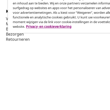
en inhoud aan te bieden. Wij en onze partners verzamelen informa
surfgedrag op websites en apps voor het personaliseren van adver
Klantenservice
Zakelijk
voor advertentiemetingen. Als u kiest voor “Weigeren”, worden all
functionele en analytische cookies gebruikt. U kunt uw voorkeuren
Volg je bestelling
Affiliatepro
moment wijzigen via de link voor cookie-instellingen in de voettek
Mijn account
Produceren v
website.
Privacy- en cookieverklaring
Betalen
Marketings
Bezorgen
Retourneren
Productinformatie
Bestellen