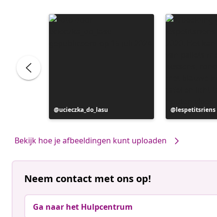
Bericht
ucieczka_do_lasu
Bericht
lespetitsriens
gepubliceerd
gepubliceerd
door
door
Bekijk hoe je afbeeldingen kunt uploaden
Neem contact met ons op!
Ga naar het Hulpcentrum