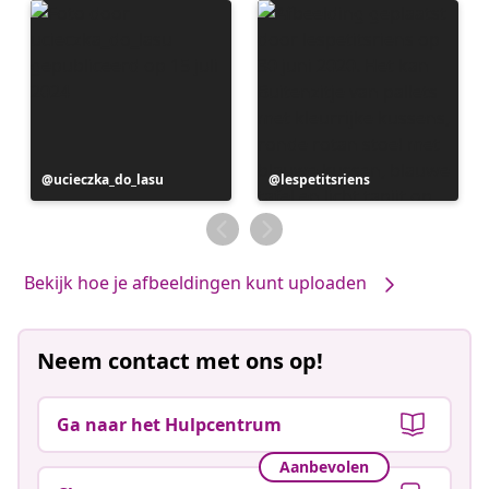
Bericht
ucieczka_do_lasu
Bericht
lespetitsriens
gepubliceerd
gepubliceerd
door
door
Bekijk hoe je afbeeldingen kunt uploaden
Neem contact met ons op!
Ga naar het Hulpcentrum
Aanbevolen