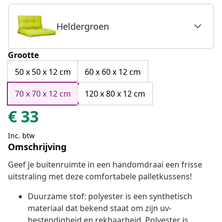
Heldergroen
Grootte
50 x 50 x 12 cm
60 x 60 x 12 cm
70 x 70 x 12 cm
120 x 80 x 12 cm
€
33
Inc. btw
Omschrijving
Geef je buitenruimte in een handomdraai een frisse
uitstraling met deze comfortabele palletkussens!
Duurzame stof: polyester is een synthetisch
materiaal dat bekend staat om zijn uv-
bestendigheid en rekbaarheid. Polyester is