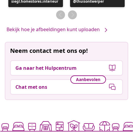
siegl.homestores.interieur
gepubliceerd
Bericht
thuisontwerper
door
gepubliceerd
door
Bekijk hoe je afbeeldingen kunt uploaden
Neem contact met ons op!
Ga naar het Hulpcentrum
Aanbevolen
Chat met ons