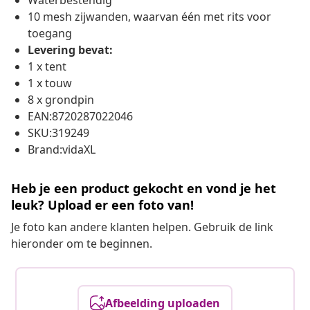
Waterbestendig
10 mesh zijwanden, waarvan één met rits voor
toegang
Levering bevat:
1 x tent
1 x touw
8 x grondpin
EAN:8720287022046
SKU:319249
Brand:vidaXL
Heb je een product gekocht en vond je het
leuk? Upload er een foto van!
Je foto kan andere klanten helpen. Gebruik de link
hieronder om te beginnen.
Afbeelding uploaden