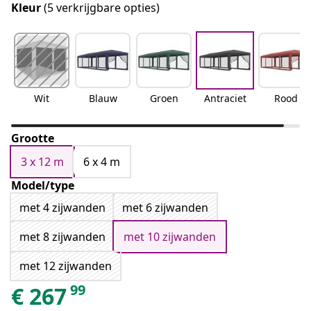
Kleur
(5 verkrijgbare opties)
Wit
Blauw
Groen
Antraciet
Rood
Grootte
3 x 12 m
6 x 4 m
Model/type
met 4 zijwanden
met 6 zijwanden
met 8 zijwanden
met 10 zijwanden
met 12 zijwanden
99
€
267