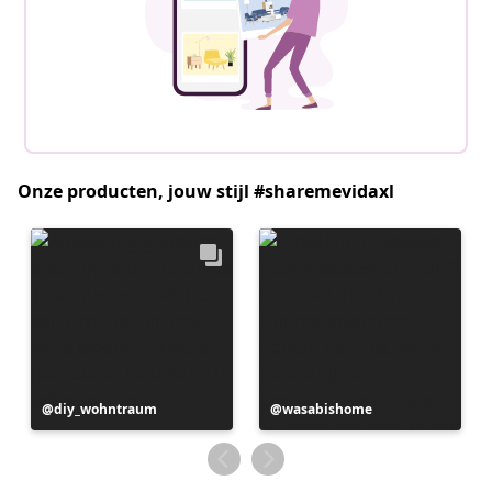
Onze producten, jouw stijl #sharemevidaxl
Bericht
diy_wohntraum
Bericht
wasabishome
gepubliceerd
gepubliceerd
door
door