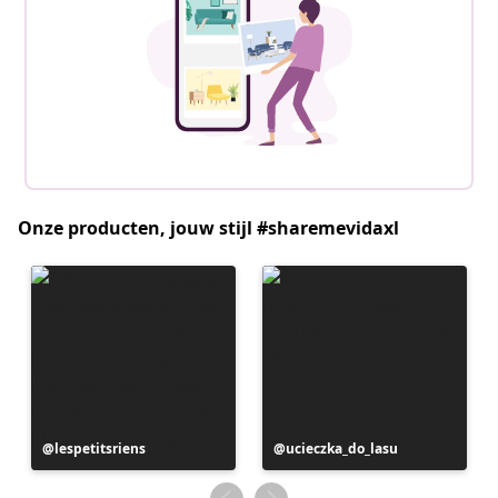
Onze producten, jouw stijl #sharemevidaxl
Bericht
lespetitsriens
Bericht
ucieczka_do_lasu
gepubliceerd
gepubliceerd
door
door