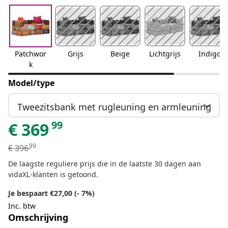
Patchwor
Grijs
Beige
Lichtgrijs
Indigo
k
Model/type
Tweezitsbank met rugleuning en armleuning
99
€
369
99
€
396
De laagste reguliere prijs die in de laatste 30 dagen aan
vidaXL-klanten is getoond.
Je bespaart €27,00 (- 7%)
Inc. btw
Omschrijving