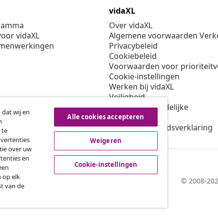
vidaXL
gramma
Over vidaXL
oor vidaXL
Algemene voorwaarden Verko
amenwerkingen
Privacybeleid
Cookiebeleid
Voorwaarden voor prioriteit
Cookie-instellingen
Werken bij vidaXL
Veiligheid
EU verantwoordelijke
 dat wij en
Beleid voor EPR
Alle cookies accepteren
n
Toegankelijkheidsverklaring
 te
dvertenties
Weigeren
tie over uw
tenties en
Cookie-instellingen
een
 op elk
© 2008-202
st van de