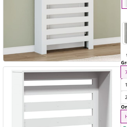
Gr
On