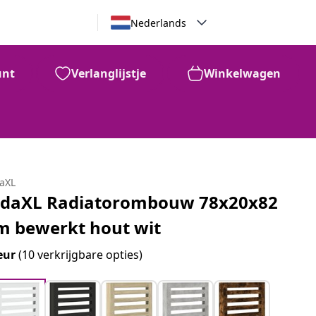
Nederlands
unt
Verlanglijstje
Winkelwagen
daXL
idaXL Radiatorombouw 78x20x82
m bewerkt hout wit
eur
(10 verkrijgbare opties)