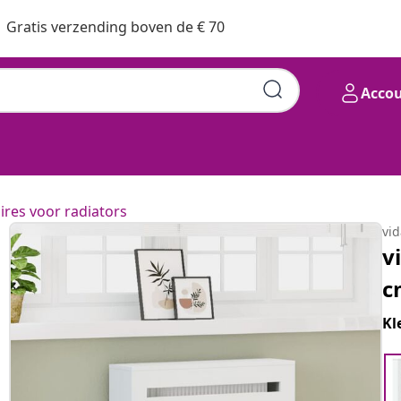
Gratis verzending boven de € 70
Acco
ires voor radiators
vi
v
c
Kl