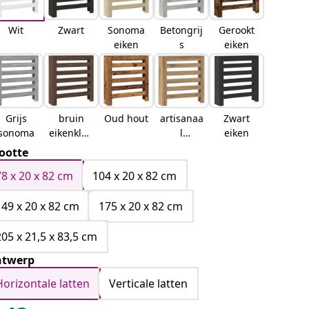
Wit
Zwart
Sonoma
Betongrij
Gerookt
eiken
s
eiken
Grijs
bruin
Oud hout
artisanaa
Zwart
sonoma
eikenkleu
l
eiken
r
eikenkleu
ootte
rig
78 x 20 x 82 cm
104 x 20 x 82 cm
149 x 20 x 82 cm
175 x 20 x 82 cm
205 x 21,5 x 83,5 cm
twerp
Horizontale latten
Verticale latten