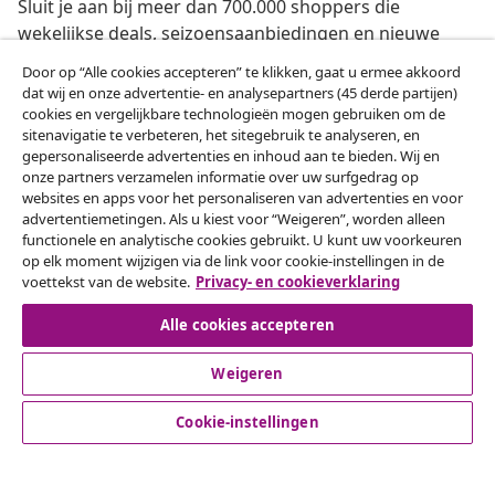
Sluit je aan bij meer dan 700.000 shoppers die
wekelijkse deals, seizoensaanbiedingen en nieuwe
artikelen van vidaXL ontvangen.
Door op “Alle cookies accepteren” te klikken, gaat u ermee akkoord
dat wij en onze advertentie- en analysepartners (45 derde partijen)
Onze sociale media
cookies en vergelijkbare technologieën mogen gebruiken om de
sitenavigatie te verbeteren, het sitegebruik te analyseren, en
gepersonaliseerde advertenties en inhoud aan te bieden. Wij en
onze partners verzamelen informatie over uw surfgedrag op
websites en apps voor het personaliseren van advertenties en voor
Herroeping van de overeenkomst
advertentiemetingen. Als u kiest voor “Weigeren”, worden alleen
functionele en analytische cookies gebruikt. U kunt uw voorkeuren
Een annulering voor je bestelling indienen
op elk moment wijzigen via de link voor cookie-instellingen in de
voettekst van de website.
Privacy- en cookieverklaring
Herroeping van de overeenkomst
Alle cookies accepteren
Weigeren
Klantenservice
Cookie-instellingen
Zakelijk