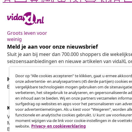
Groots leven voor
weinig
Meld je aan voor onze nieuwsbrief
Sluit je aan bij meer dan 700.000 shoppers die wekelijkse
seizoensaanbiedingen en nieuwe artikelen van vidaXL o
Door op “Alle cookies accepteren” te klikken, gaat u ermee akkoord
Herroeping van de overeenkomst
onze advertentie- en analysepartners (45 derde partijen) cookies e
Her
Een annulering voor je bestelling indienen
vergelijkbare technologieën mogen gebruiken om de sitenavigatie
verbeteren, het sitegebruik te analyseren, en gepersonaliseerde a
en inhoud aan te bieden. Wij en onze partners verzamelen informa
surfgedrag op websites en apps voor het personaliseren van adver
Klantenservice
Zakelijk
voor advertentiemetingen. Als u kiest voor “Weigeren”, worden all
functionele en analytische cookies gebruikt. U kunt uw voorkeuren
Volg je bestelling
Affiliatepro
moment wijzigen via de link voor cookie-instellingen in de voettek
Mijn account
Produceren v
website.
Privacy- en cookieverklaring
Betalen
Marketings