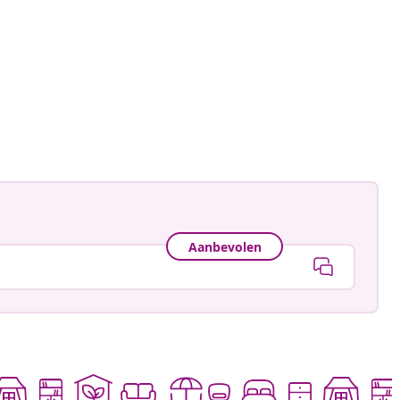
nahe
ceerd
Aanbevolen