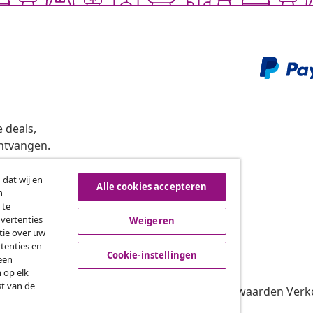
 deals,
ntvangen.
 dat wij en
Alle cookies accepteren
n
roeping van de overeenkomst
 te
dvertenties
Weigeren
tie over uw
tenties en
vidaXL
Cookie-instellingen
een
 op elk
gramma
Over vidaXL
st van de
oor vidaXL
Algemene voorwaarden Verko
amenwerkingen
Privacybeleid