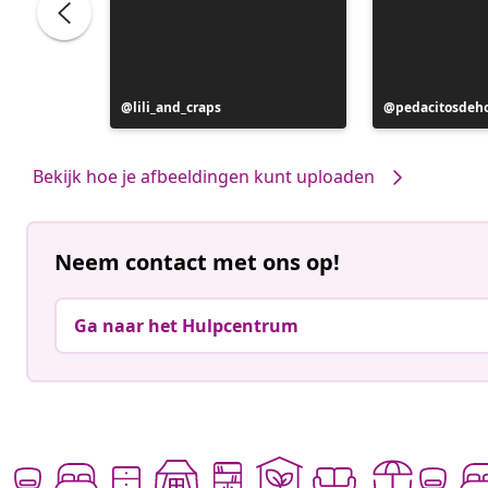
Bericht
lili_and_craps
Bericht
pedacitosdeh
gepubliceerd
gepubliceerd
door
door
Bekijk hoe je afbeeldingen kunt uploaden
Neem contact met ons op!
Ga naar het Hulpcentrum