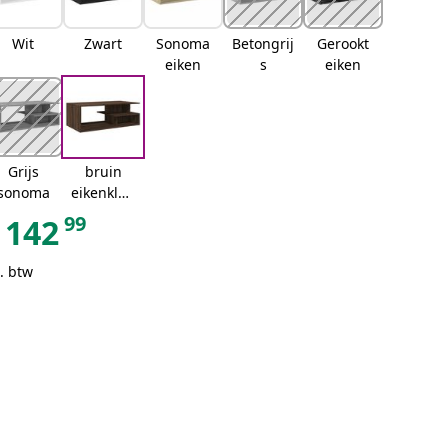
Wit
Zwart
Sonoma
Betongrij
Gerookt
eiken
s
eiken
Grijs
bruin
sonoma
eikenkleu
r
99
142
. btw