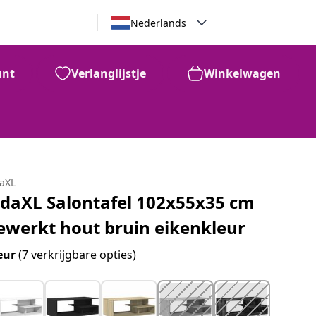
Nederlands
unt
Verlanglijstje
Winkelwagen
daXL
idaXL Salontafel 102x55x35 cm
ewerkt hout bruin eikenkleur
eur
(7 verkrijgbare opties)