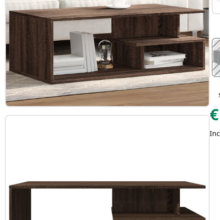
€
Inc