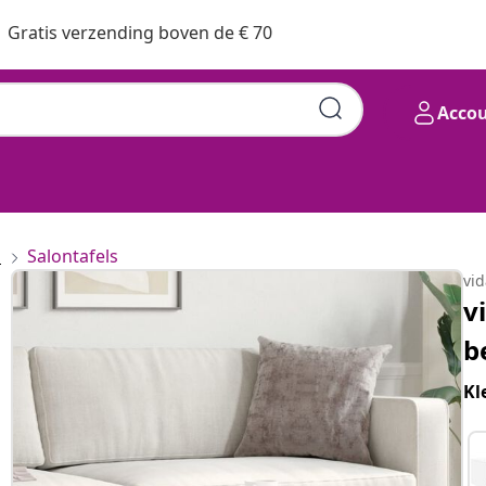
Gratis verzending boven de € 70
Acco
s
Salontafels
vi
v
b
Kl