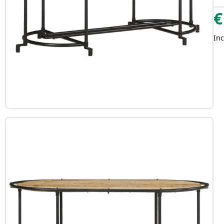
€
Inc