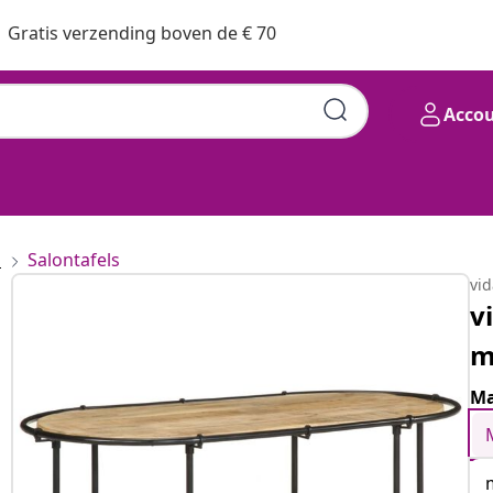
Gratis verzending boven de € 70
Acco
s
Salontafels
vi
v
m
Ma