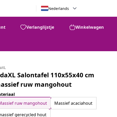
Nederlands
unt
Verlanglijstje
Winkelwagen
daXL
idaXL Salontafel 110x55x40 cm
assief ruw mangohout
teriaal
Massief ruw mangohout
Massief acaciahout
massief gerecycled hout