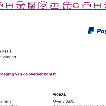
 deals,
ntvangen.
roeping van de overeenkomst
vidaXL
gramma
Over vidaXL