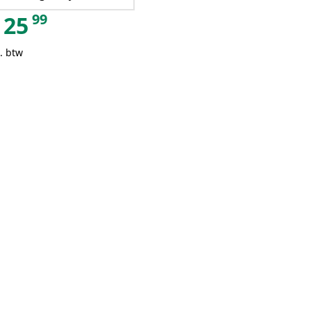
99
25
. btw