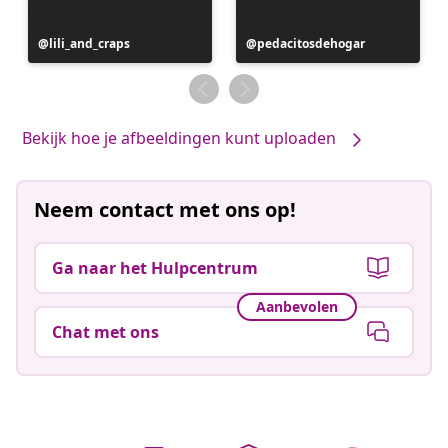
Bericht
lili_and_craps
Bericht
pedacitosdehogar
gepubliceerd
gepubliceerd
door
door
Bekijk hoe je afbeeldingen kunt uploaden
Neem contact met ons op!
Ga naar het Hulpcentrum
Aanbevolen
Chat met ons