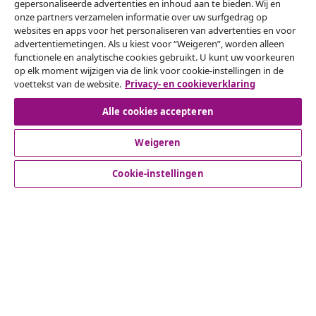
gepersonaliseerde advertenties en inhoud aan te bieden. Wij en
onze partners verzamelen informatie over uw surfgedrag op
websites en apps voor het personaliseren van advertenties en voor
Herroeping van de overeenkomst
advertentiemetingen. Als u kiest voor “Weigeren”, worden alleen
functionele en analytische cookies gebruikt. U kunt uw voorkeuren
Een annulering voor je bestelling indienen
op elk moment wijzigen via de link voor cookie-instellingen in de
voettekst van de website.
Privacy- en cookieverklaring
Herroeping van de overeenkomst
Alle cookies accepteren
Weigeren
Klantenservice
Cookie-instellingen
Zakelijk
vidaXL
Ontdek meer