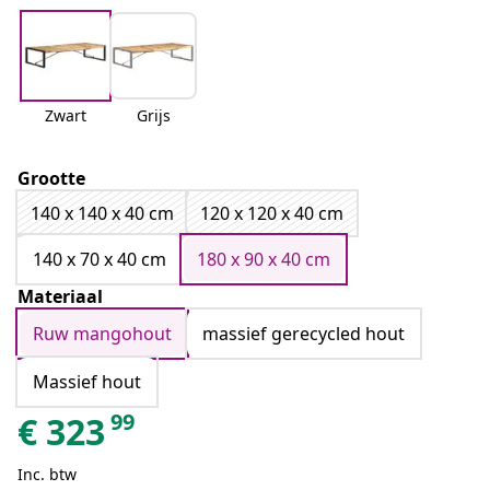
Zwart
Grijs
Grootte
140 x 140 x 40 cm
120 x 120 x 40 cm
140 x 70 x 40 cm
180 x 90 x 40 cm
Materiaal
Ruw mangohout
massief gerecycled hout
Massief hout
99
€
323
Inc. btw