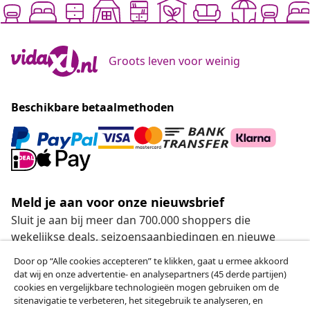
Groots leven voor weinig
Beschikbare betaalmethoden
Meld je aan voor onze nieuwsbrief
Sluit je aan bij meer dan 700.000 shoppers die
wekelijkse deals, seizoensaanbiedingen en nieuwe
artikelen van vidaXL ontvangen.
Door op “Alle cookies accepteren” te klikken, gaat u ermee akkoord
dat wij en onze advertentie- en analysepartners (45 derde partijen)
Onze sociale media
cookies en vergelijkbare technologieën mogen gebruiken om de
sitenavigatie te verbeteren, het sitegebruik te analyseren, en