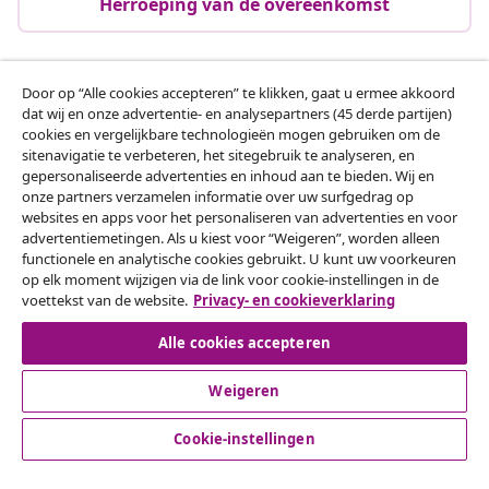
Herroeping van de overeenkomst
Door op “Alle cookies accepteren” te klikken, gaat u ermee akkoord
Klantenservice
dat wij en onze advertentie- en analysepartners (45 derde partijen)
cookies en vergelijkbare technologieën mogen gebruiken om de
sitenavigatie te verbeteren, het sitegebruik te analyseren, en
Zakelijk
gepersonaliseerde advertenties en inhoud aan te bieden. Wij en
onze partners verzamelen informatie over uw surfgedrag op
websites en apps voor het personaliseren van advertenties en voor
vidaXL
advertentiemetingen. Als u kiest voor “Weigeren”, worden alleen
functionele en analytische cookies gebruikt. U kunt uw voorkeuren
op elk moment wijzigen via de link voor cookie-instellingen in de
Ontdek meer
voettekst van de website.
Privacy- en cookieverklaring
Alle cookies accepteren
Weigeren
Cookie-instellingen
© 2008-2026 vidaXL www.vidaxl.nl is een website van vidaXL
Marketplace B.V.