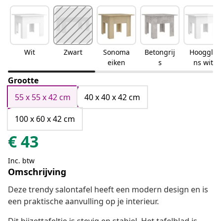
Wit
Zwart
Sonoma
Betongrij
Hooggla
eiken
s
ns wit
Grootte
55 x 55 x 42 cm
40 x 40 x 42 cm
100 x 60 x 42 cm
€
43
Inc. btw
Omschrijving
Deze trendy salontafel heeft een modern design en is
een praktische aanvulling op je interieur.