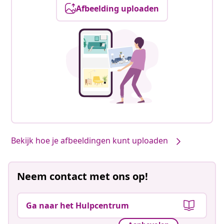
Afbeelding uploaden
Onze producten, jouw stijl #sharemevidaxl