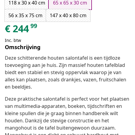
118 x 30 x 40 cm
65 x 65 x 30 cm
56 x 35 x 75 cm
147 x 40 x 80 cm
99
€
244
Inc. btw
Omschrijving
Deze schitterende houten salontafel is een tijdloze
toevoeging aan je huis. Zijn massief houten tafelblad
biedt een stabiel en stevig oppervlak waarop je van
alles kan plaatsen, zoals drankjes, vazen, fruitschalen
en beeldjes.
Deze praktische salontafel is perfect voor het plaatsen
van multimedia-apparaten, boeken, tijdschriften en
kleine spullen die je graag binnen handbereik wilt
houden. Dankzij de stevige constructie en het
mangohout is de tafel buitengewoon duurzaam.