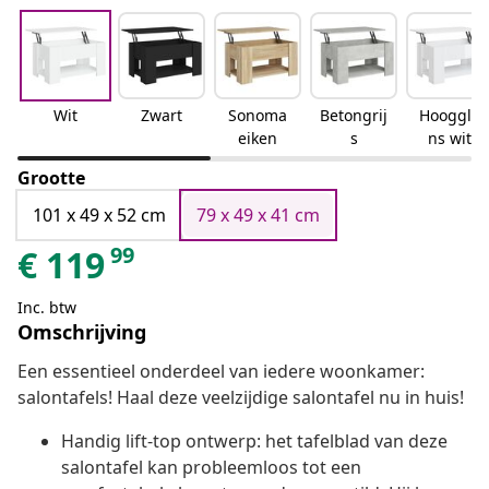
Wit
Zwart
Sonoma
Betongrij
Hooggla
eiken
s
ns wit
Grootte
101 x 49 x 52 cm
79 x 49 x 41 cm
99
€
119
Inc. btw
Omschrijving
Een essentieel onderdeel van iedere woonkamer:
salontafels! Haal deze veelzijdige salontafel nu in huis!
Handig lift-top ontwerp: het tafelblad van deze
salontafel kan probleemloos tot een