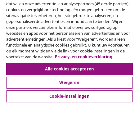
dat wij en onze advertentie- en analysepartners (45 derde partijen)
Onze sociale media
cookies en vergelijkbare technologieën mogen gebruiken om de
sitenavigatie te verbeteren, het sitegebruik te analyseren, en
gepersonaliseerde advertenties en inhoud aan te bieden. Wij en
onze partners verzamelen informatie over uw surfgedrag op
websites en apps voor het personaliseren van advertenties en voor
Herroeping van de overeenkomst
advertentiemetingen. Als u kiest voor “Weigeren”, worden alleen
functionele en analytische cookies gebruikt. U kunt uw voorkeuren
Een annulering voor je bestelling indienen
op elk moment wijzigen via de link voor cookie-instellingen in de
voettekst van de website.
Privacy- en cookieverklaring
Herroeping van de overeenkomst
Alle cookies accepteren
Weigeren
Klantenservice
Cookie-instellingen
Zakelijk
vidaXL