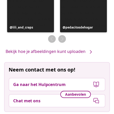
Bericht
lili_and_craps
Bericht
pedacitosdehogar
gepubliceerd
gepubliceerd
door
door
Bekijk hoe je afbeeldingen kunt uploaden
Neem contact met ons op!
Ga naar het Hulpcentrum
Aanbevolen
Chat met ons