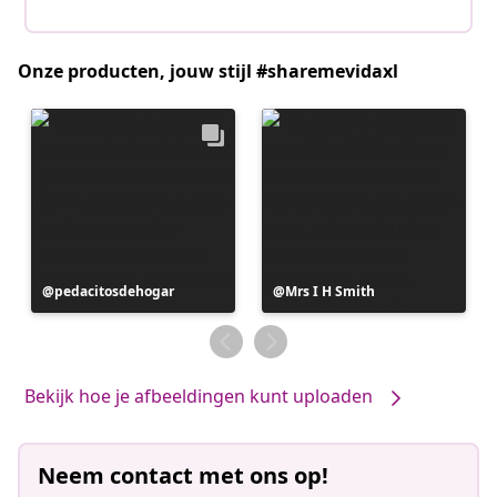
Onze producten, jouw stijl #sharemevidaxl
Bericht
pedacitosdehogar
Bericht
Mrs I H Smith
gepubliceerd
gepubliceerd
door
door
Bekijk hoe je afbeeldingen kunt uploaden
Neem contact met ons op!