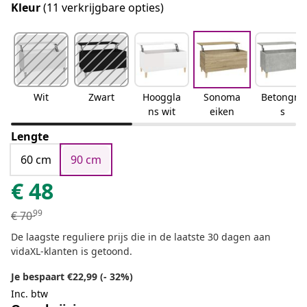
Kleur
(11 verkrijgbare opties)
Wit
Zwart
Hooggla
Sonoma
Betongrij
ns wit
eiken
s
Lengte
60 cm
90 cm
€
48
99
€
70
De laagste reguliere prijs die in de laatste 30 dagen aan
vidaXL-klanten is getoond.
Je bespaart €22,99 (- 32%)
Inc. btw