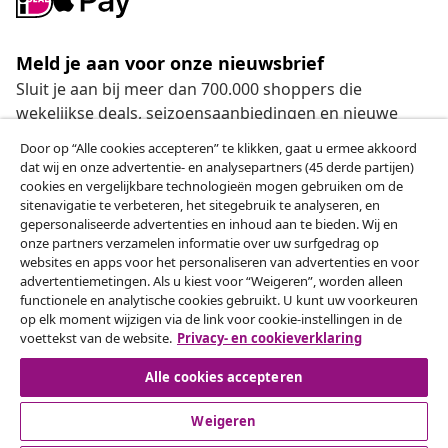
Meld je aan voor onze nieuwsbrief
Sluit je aan bij meer dan 700.000 shoppers die
wekelijkse deals, seizoensaanbiedingen en nieuwe
artikelen van vidaXL ontvangen.
Door op “Alle cookies accepteren” te klikken, gaat u ermee akkoord
dat wij en onze advertentie- en analysepartners (45 derde partijen)
Onze sociale media
cookies en vergelijkbare technologieën mogen gebruiken om de
sitenavigatie te verbeteren, het sitegebruik te analyseren, en
gepersonaliseerde advertenties en inhoud aan te bieden. Wij en
onze partners verzamelen informatie over uw surfgedrag op
websites en apps voor het personaliseren van advertenties en voor
Herroeping van de overeenkomst
advertentiemetingen. Als u kiest voor “Weigeren”, worden alleen
functionele en analytische cookies gebruikt. U kunt uw voorkeuren
Een annulering voor je bestelling indienen
op elk moment wijzigen via de link voor cookie-instellingen in de
voettekst van de website.
Privacy- en cookieverklaring
Herroeping van de overeenkomst
Alle cookies accepteren
Weigeren
Klantenservice