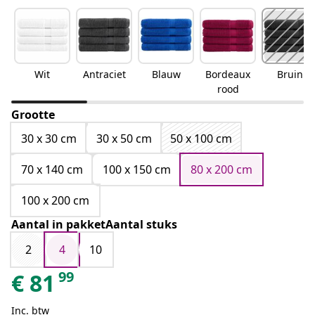
Wit
Antraciet
Blauw
Bordeaux
Bruin
rood
Grootte
30 x 30 cm
30 x 50 cm
50 x 100 cm
70 x 140 cm
100 x 150 cm
80 x 200 cm
100 x 200 cm
Aantal in pakketAantal stuks
2
4
10
99
€
81
Inc. btw