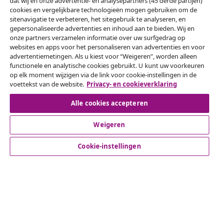
dat wij en onze advertentie- en analysepartners (45 derde partijen)
Onze sociale media
cookies en vergelijkbare technologieën mogen gebruiken om de
sitenavigatie te verbeteren, het sitegebruik te analyseren, en
gepersonaliseerde advertenties en inhoud aan te bieden. Wij en
onze partners verzamelen informatie over uw surfgedrag op
websites en apps voor het personaliseren van advertenties en voor
Herroeping van de overeenkomst
advertentiemetingen. Als u kiest voor “Weigeren”, worden alleen
functionele en analytische cookies gebruikt. U kunt uw voorkeuren
Een annulering voor je bestelling indienen
op elk moment wijzigen via de link voor cookie-instellingen in de
voettekst van de website.
Privacy- en cookieverklaring
Herroeping van de overeenkomst
Alle cookies accepteren
Weigeren
Klantenservice
Cookie-instellingen
Zakelijk
vidaXL