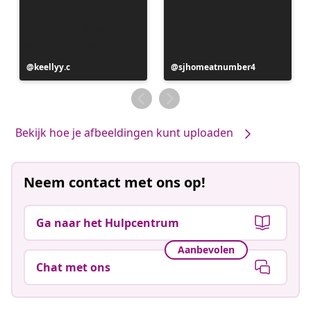
Bericht
keellyy.c
Bericht
sjhomeatnumber4
gepubliceerd
gepubliceerd
door
door
Bekijk hoe je afbeeldingen kunt uploaden
Neem contact met ons op!
Ga naar het Hulpcentrum
Aanbevolen
Chat met ons