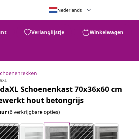
Nederlands
unt
Verlanglijstje
Winkelwagen
Schoenenrekken
daXL
idaXL Schoenenkast 70x36x60 cm
ewerkt hout betongrijs
eur
(6 verkrijgbare opties)