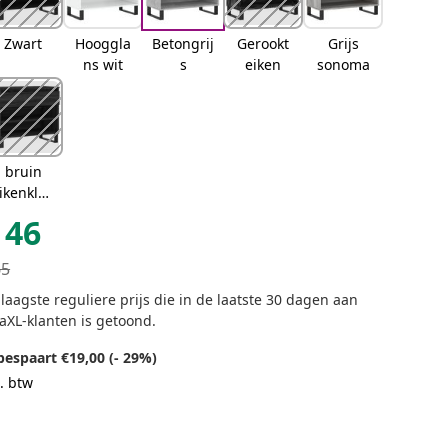
Zwart
Hooggla
Betongrij
Gerookt
Grijs
ns wit
s
eiken
sonoma
bruin
ikenkleu
r
46
65
laagste reguliere prijs die in de laatste 30 dagen aan
aXL-klanten is getoond.
bespaart €19,00 (- 29%)
. btw