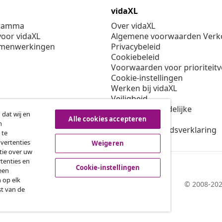
vidaXL
gramma
Over vidaXL
oor vidaXL
Algemene voorwaarden Verko
amenwerkingen
Privacybeleid
Cookiebeleid
Voorwaarden voor prioriteit
Cookie-instellingen
Werken bij vidaXL
Veiligheid
EU verantwoordelijke
 dat wij en
Beleid voor EPR
Alle cookies accepteren
n
Toegankelijkheidsverklaring
 te
dvertenties
Weigeren
tie over uw
tenties en
Cookie-instellingen
een
 op elk
© 2008-202
st van de