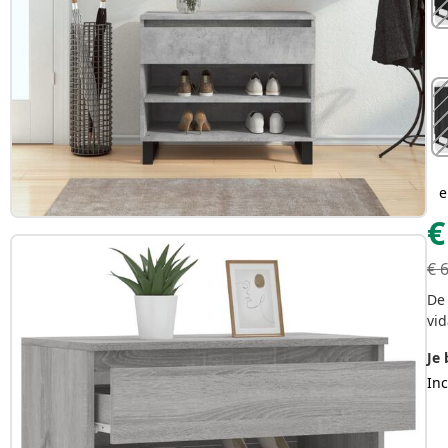
e
€
€
De 
vid
Je 
Inc