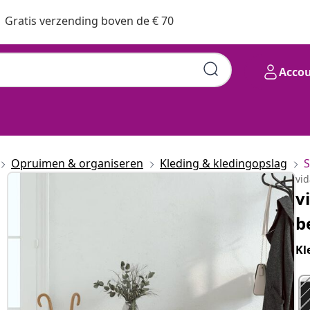
Gratis verzending boven de € 70
Acco
Opruimen & organiseren
Kleding & kledingopslag
vi
v
b
Kl