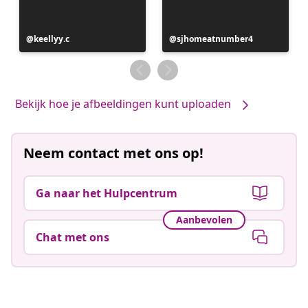
Bericht
keellyy.c
Bericht
sjhomeatnumber4
gepubliceerd
gepubliceerd
door
door
Bekijk hoe je afbeeldingen kunt uploaden
Neem contact met ons op!
Ga naar het Hulpcentrum
Aanbevolen
Chat met ons