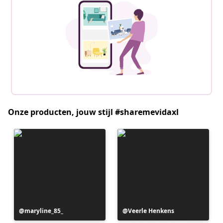
Onze producten, jouw stijl #sharemevidaxl
Bericht
maryline_85_
Bericht
Veerle Henkens
gepubliceerd
gepubliceerd