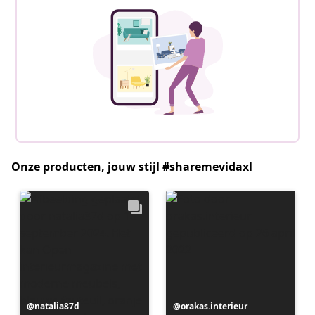
Onze producten, jouw stijl #sharemevidaxl
Bericht
natalia87d
Bericht
orakas.interieur