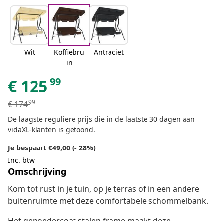
Wit
Koffiebru
Antraciet
in
99
€
125
99
€
174
De laagste reguliere prijs die in de laatste 30 dagen aan
vidaXL-klanten is getoond.
Je bespaart €49,00 (- 28%)
Inc. btw
Omschrijving
Kom tot rust in je tuin, op je terras of in een andere
buitenruimte met deze comfortabele schommelbank.
Het gepoedercoat stalen frame maakt deze