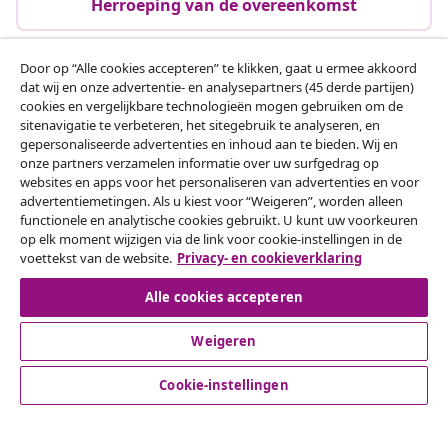
Herroeping van de overeenkomst
Door op “Alle cookies accepteren” te klikken, gaat u ermee akkoord
dat wij en onze advertentie- en analysepartners (45 derde partijen)
Klantenservice
cookies en vergelijkbare technologieën mogen gebruiken om de
sitenavigatie te verbeteren, het sitegebruik te analyseren, en
gepersonaliseerde advertenties en inhoud aan te bieden. Wij en
Zakelijk
onze partners verzamelen informatie over uw surfgedrag op
websites en apps voor het personaliseren van advertenties en voor
advertentiemetingen. Als u kiest voor “Weigeren”, worden alleen
vidaXL
functionele en analytische cookies gebruikt. U kunt uw voorkeuren
op elk moment wijzigen via de link voor cookie-instellingen in de
voettekst van de website.
Privacy- en cookieverklaring
Ontdek meer
Alle cookies accepteren
Weigeren
Cookie-instellingen
© 2008-2026 vidaXL www.vidaxl.nl is een website van vidaXL
Marketplace B.V.