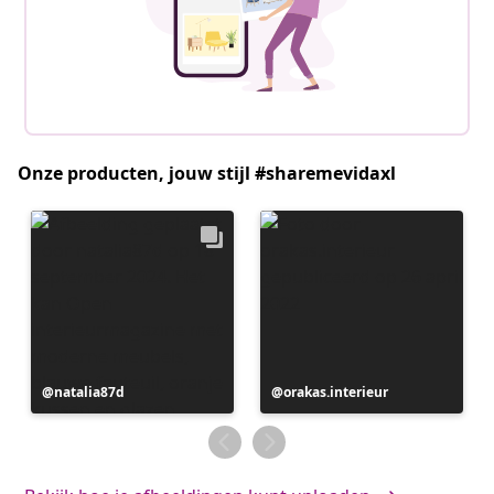
Onze producten, jouw stijl #sharemevidaxl
Bericht
natalia87d
Bericht
orakas.interieur
gepubliceerd
gepubliceerd
door
door