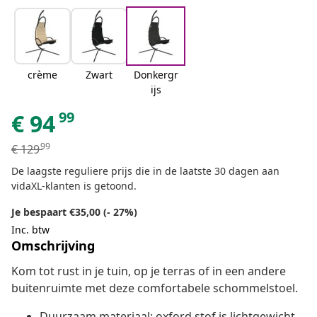
crème
Zwart
Donkergr
ijs
99
€
94
99
€
129
De laagste reguliere prijs die in de laatste 30 dagen aan
vidaXL-klanten is getoond.
Je bespaart €35,00 (- 27%)
Inc. btw
Omschrijving
Kom tot rust in je tuin, op je terras of in een andere
buitenruimte met deze comfortabele schommelstoel.
Duurzaam materiaal: oxford stof is lichtgewicht,