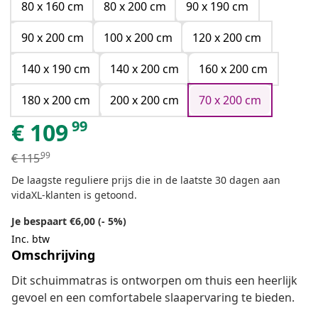
80 x 160 cm
80 x 200 cm
90 x 190 cm
90 x 200 cm
100 x 200 cm
120 x 200 cm
140 x 190 cm
140 x 200 cm
160 x 200 cm
180 x 200 cm
200 x 200 cm
70 x 200 cm
99
€
109
99
€
115
De laagste reguliere prijs die in de laatste 30 dagen aan
vidaXL-klanten is getoond.
Je bespaart €6,00 (- 5%)
Inc. btw
Omschrijving
Dit schuimmatras is ontworpen om thuis een heerlijk
gevoel en een comfortabele slaapervaring te bieden.