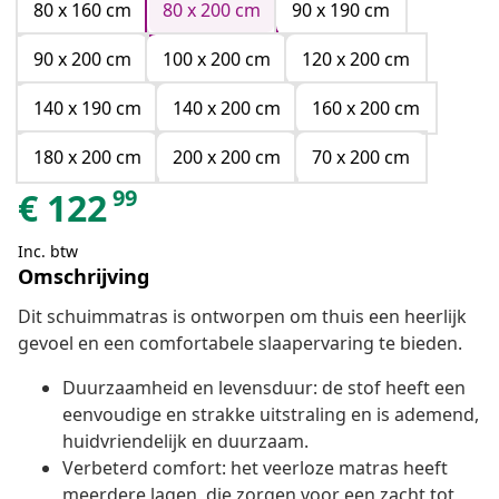
80 x 160 cm
80 x 200 cm
90 x 190 cm
90 x 200 cm
100 x 200 cm
120 x 200 cm
140 x 190 cm
140 x 200 cm
160 x 200 cm
180 x 200 cm
200 x 200 cm
70 x 200 cm
99
€
122
Inc. btw
Omschrijving
Dit schuimmatras is ontworpen om thuis een heerlijk
gevoel en een comfortabele slaapervaring te bieden.
Duurzaamheid en levensduur: de stof heeft een
eenvoudige en strakke uitstraling en is ademend,
huidvriendelijk en duurzaam.
Verbeterd comfort: het veerloze matras heeft
meerdere lagen, die zorgen voor een zacht tot