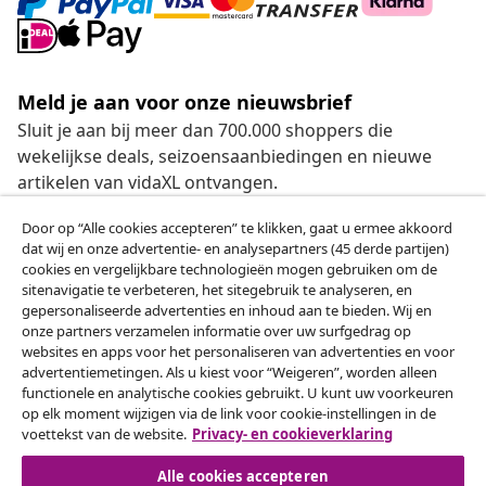
Meld je aan voor onze nieuwsbrief
Sluit je aan bij meer dan 700.000 shoppers die
wekelijkse deals, seizoensaanbiedingen en nieuwe
artikelen van vidaXL ontvangen.
Door op “Alle cookies accepteren” te klikken, gaat u ermee akkoord
Onze sociale media
dat wij en onze advertentie- en analysepartners (45 derde partijen)
cookies en vergelijkbare technologieën mogen gebruiken om de
sitenavigatie te verbeteren, het sitegebruik te analyseren, en
gepersonaliseerde advertenties en inhoud aan te bieden. Wij en
onze partners verzamelen informatie over uw surfgedrag op
Herroeping van de overeenkomst
websites en apps voor het personaliseren van advertenties en voor
Een annulering voor je bestelling indienen
advertentiemetingen. Als u kiest voor “Weigeren”, worden alleen
functionele en analytische cookies gebruikt. U kunt uw voorkeuren
op elk moment wijzigen via de link voor cookie-instellingen in de
Herroeping van de overeenkomst
voettekst van de website.
Privacy- en cookieverklaring
Alle cookies accepteren