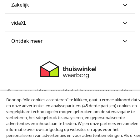
Zakelijk
vidaXL
Ontdek meer
© 2008-2026 vidaXL www.vidaxl.nl is een website van vidaXL
Marketplace B.V.
Door op “Alle cookies accepteren” te klikken, gaat u ermee akkoord dat w
en onze advertentie- en analysepartners (45 derde partijen) cookies en
vergelijkbare technologieën mogen gebruiken om de sitenavigatie te
verbeteren, het sitegebruik te analyseren, en gepersonaliseerde
advertenties en inhoud aan te bieden. Wij en onze partners verzamelen
informatie over uw surfgedrag op websites en apps voor het
personaliseren van advertenties en voor advertentiemetingen. Als u kie