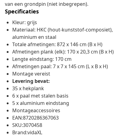
van een grondpin (niet inbegrepen).
Specificaties
Kleur: grijs
Materiaal: HKC (hout-kunststof-composiet),
aluminium en staal
Totale afmetingen: 872 x 146 cm (B x H)
Afmetingen plank (elk): 170 x 20,3 cm (B x H)
Lengte eindstang: 170 cm
Afmetingen paal: 7 x 7 x 145 cm (L x B x H)
Montage vereist
Levering bevat:
35 x hekplank
6 x paal met stalen basis
5 x aluminium eindstang
Montageaccessoires
EAN:8720286367063
SKU:3070458
Brand:vidaXL