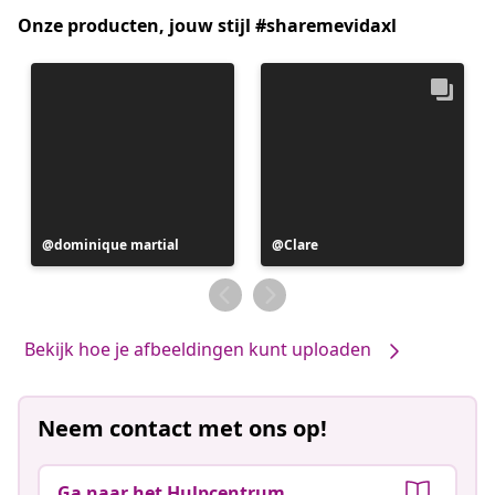
Onze producten, jouw stijl #sharemevidaxl
Bericht
dominique martial
Bericht
Clare
gepubliceerd
gepubliceerd
door
door
Bekijk hoe je afbeeldingen kunt uploaden
Neem contact met ons op!
Ga naar het Hulpcentrum