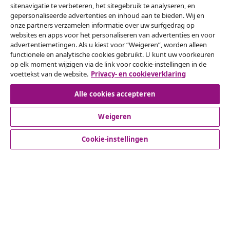
sitenavigatie te verbeteren, het sitegebruik te analyseren, en
gepersonaliseerde advertenties en inhoud aan te bieden. Wij en
onze partners verzamelen informatie over uw surfgedrag op
websites en apps voor het personaliseren van advertenties en voor
Herroeping van de overeenkomst
advertentiemetingen. Als u kiest voor “Weigeren”, worden alleen
functionele en analytische cookies gebruikt. U kunt uw voorkeuren
Een annulering voor je bestelling indienen
op elk moment wijzigen via de link voor cookie-instellingen in de
voettekst van de website.
Privacy- en cookieverklaring
Herroeping van de overeenkomst
Alle cookies accepteren
Weigeren
Klantenservice
Cookie-instellingen
Zakelijk
vidaXL
Ontdek meer