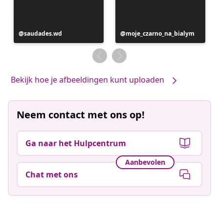
Bericht
saudades.wd
Bericht
moje_czarno_na_bialym
gepubliceerd
gepubliceerd
door
door
Bekijk hoe je afbeeldingen kunt uploaden
Neem contact met ons op!
Ga naar het Hulpcentrum
Aanbevolen
Chat met ons