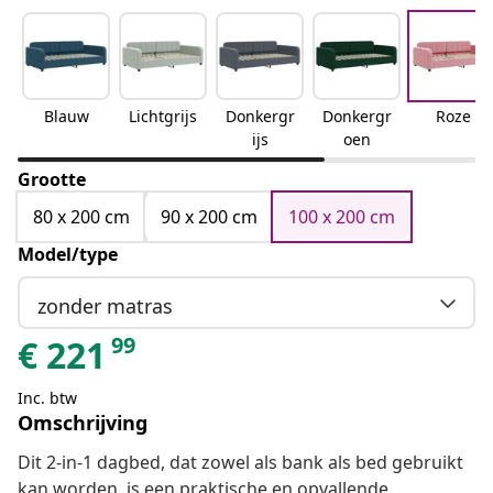
Blauw
Lichtgrijs
Donkergr
Donkergr
Roze
ijs
oen
Grootte
80 x 200 cm
90 x 200 cm
100 x 200 cm
Model/type
zonder matras
99
€
221
Inc. btw
Omschrijving
Dit 2-in-1 dagbed, dat zowel als bank als bed gebruikt
kan worden, is een praktische en opvallende