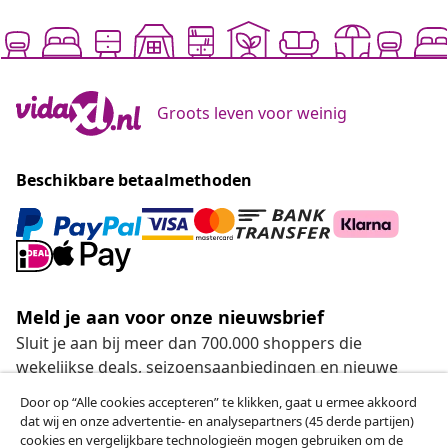
Groots leven voor weinig
Beschikbare betaalmethoden
Meld je aan voor onze nieuwsbrief
Sluit je aan bij meer dan 700.000 shoppers die
wekelijkse deals, seizoensaanbiedingen en nieuwe
artikelen van vidaXL ontvangen.
Door op “Alle cookies accepteren” te klikken, gaat u ermee akkoord
dat wij en onze advertentie- en analysepartners (45 derde partijen)
Onze sociale media
cookies en vergelijkbare technologieën mogen gebruiken om de