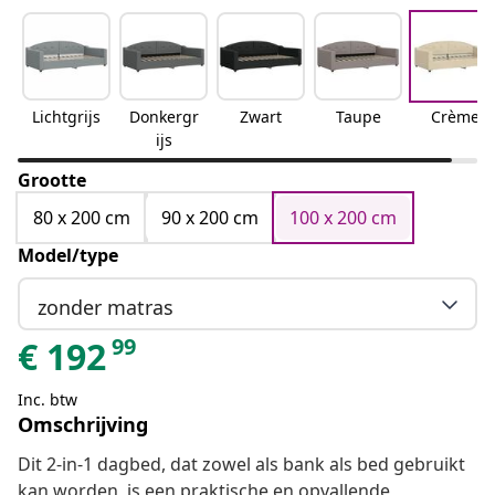
Lichtgrijs
Donkergr
Zwart
Taupe
Crème
ijs
Grootte
80 x 200 cm
90 x 200 cm
100 x 200 cm
Model/type
zonder matras
99
€
192
Inc. btw
Omschrijving
Dit 2-in-1 dagbed, dat zowel als bank als bed gebruikt
kan worden, is een praktische en opvallende