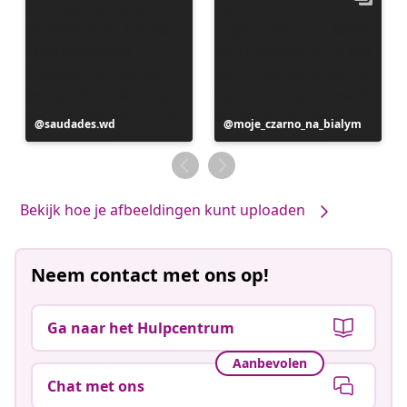
Bericht
saudades.wd
Bericht
moje_czarno_na_bialym
gepubliceerd
gepubliceerd
door
door
Bekijk hoe je afbeeldingen kunt uploaden
Neem contact met ons op!
Ga naar het Hulpcentrum
Aanbevolen
Chat met ons