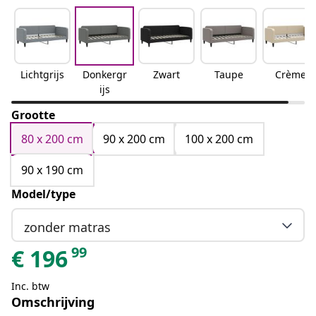
Lichtgrijs
Donkergr
Zwart
Taupe
Crème
ijs
Grootte
80 x 200 cm
90 x 200 cm
100 x 200 cm
90 x 190 cm
Model/type
zonder matras
99
€
196
Inc. btw
Omschrijving