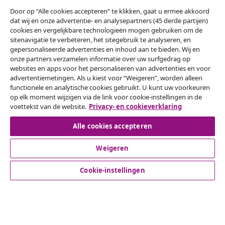
artikelen van vidaXL ontvangen.
Door op “Alle cookies accepteren” te klikken, gaat u ermee akkoord
dat wij en onze advertentie- en analysepartners (45 derde partijen)
Onze sociale media
cookies en vergelijkbare technologieën mogen gebruiken om de
sitenavigatie te verbeteren, het sitegebruik te analyseren, en
gepersonaliseerde advertenties en inhoud aan te bieden. Wij en
onze partners verzamelen informatie over uw surfgedrag op
websites en apps voor het personaliseren van advertenties en voor
Herroeping van de overeenkomst
advertentiemetingen. Als u kiest voor “Weigeren”, worden alleen
functionele en analytische cookies gebruikt. U kunt uw voorkeuren
Een annulering voor je bestelling indienen
op elk moment wijzigen via de link voor cookie-instellingen in de
voettekst van de website.
Privacy- en cookieverklaring
Herroeping van de overeenkomst
Alle cookies accepteren
Weigeren
Klantenservice
Cookie-instellingen
Zakelijk
vidaXL