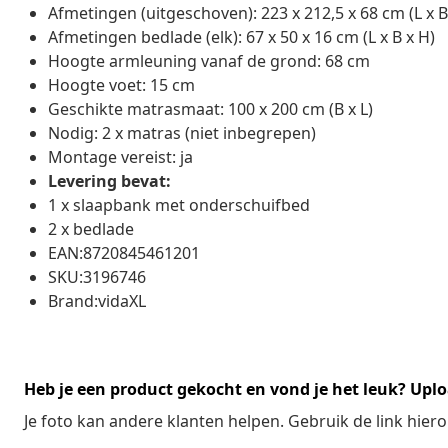
Afmetingen (uitgeschoven): 223 x 212,5 x 68 cm (L x B
Afmetingen bedlade (elk): 67 x 50 x 16 cm (L x B x H)
Hoogte armleuning vanaf de grond: 68 cm
Hoogte voet: 15 cm
Geschikte matrasmaat: 100 x 200 cm (B x L)
Nodig: 2 x matras (niet inbegrepen)
Montage vereist: ja
Levering bevat:
1 x slaapbank met onderschuifbed
2 x bedlade
EAN:8720845461201
SKU:3196746
Brand:vidaXL
Heb je een product gekocht en vond je het leuk? Uplo
Je foto kan andere klanten helpen. Gebruik de link hie