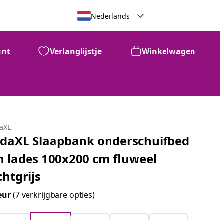
Nederlands
unt
Verlanglijstje
Winkelwagen
daXL
idaXL Slaapbank onderschuifbed
n lades 100x200 cm fluweel
chtgrijs
eur
(7 verkrijgbare opties)