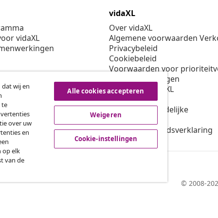
vidaXL
gramma
Over vidaXL
oor vidaXL
Algemene voorwaarden Verko
amenwerkingen
Privacybeleid
Cookiebeleid
Voorwaarden voor prioriteit
Cookie-instellingen
 dat wij en
Werken bij vidaXL
Alle cookies accepteren
n
Veiligheid
 te
EU verantwoordelijke
dvertenties
Weigeren
Beleid voor EPR
tie over uw
Toegankelijkheidsverklaring
tenties en
Cookie-instellingen
een
 op elk
st van de
© 2008-202