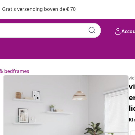
Gratis verzending boven de € 70
Acco
& bedframes
vi
v
e
li
Kl