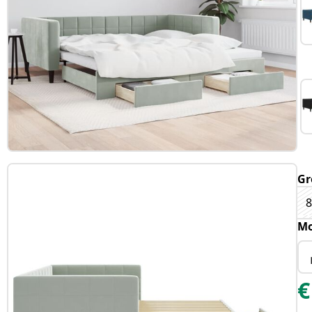
Gr
8
Mo
€