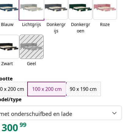
Blauw
Lichtgrijs
Donkergr
Donkergr
Roze
ijs
oen
Zwart
Geel
ootte
0 x 200 cm
100 x 200 cm
90 x 190 cm
del/type
met onderschuifbed en lade
99
300