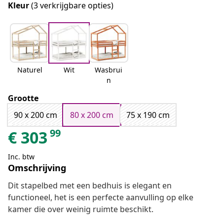
Kleur
(3 verkrijgbare opties)
Naturel
Wit
Wasbrui
n
Grootte
90 x 200 cm
80 x 200 cm
75 x 190 cm
99
€
303
Inc. btw
Omschrijving
Dit stapelbed met een bedhuis is elegant en
functioneel, het is een perfecte aanvulling op elke
kamer die over weinig ruimte beschikt.