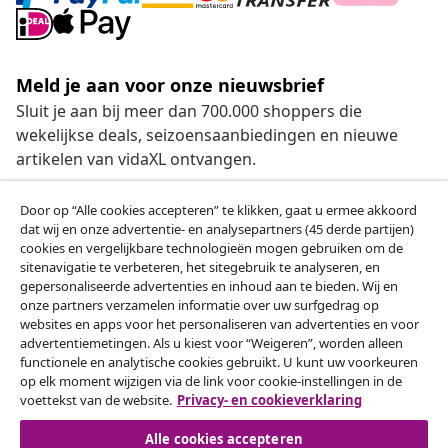
Meld je aan voor onze nieuwsbrief
Sluit je aan bij meer dan 700.000 shoppers die
wekelijkse deals, seizoensaanbiedingen en nieuwe
artikelen van vidaXL ontvangen.
Onze sociale media
Door op “Alle cookies accepteren” te klikken, gaat u ermee akkoord
dat wij en onze advertentie- en analysepartners (45 derde partijen)
cookies en vergelijkbare technologieën mogen gebruiken om de
sitenavigatie te verbeteren, het sitegebruik te analyseren, en
gepersonaliseerde advertenties en inhoud aan te bieden. Wij en
Herroeping van de overeenkomst
onze partners verzamelen informatie over uw surfgedrag op
websites en apps voor het personaliseren van advertenties en voor
Een annulering voor je bestelling indienen
advertentiemetingen. Als u kiest voor “Weigeren”, worden alleen
functionele en analytische cookies gebruikt. U kunt uw voorkeuren
Herroeping van de overeenkomst
op elk moment wijzigen via de link voor cookie-instellingen in de
voettekst van de website.
Privacy- en cookieverklaring
Alle cookies accepteren