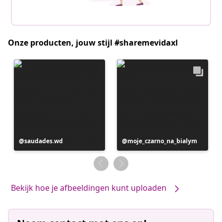
Onze producten, jouw stijl #sharemevidaxl
Bericht
saudades.wd
Bericht
moje_czarno_na_bialym
gepubliceerd
gepubliceerd
door
door
Bekijk hoe je afbeeldingen kunt uploaden