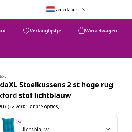
Nederlands
unt
Verlanglijstje
Winkelwagen
daXL
idaXL Stoelkussens 2 st hoge rug
xford stof lichtblauw
eur
(22 verkrijgbare opties)
lichtblauw