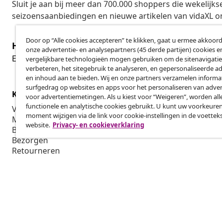
Sluit je aan bij meer dan 700.000 shoppers die wekelijkse
seizoensaanbiedingen en nieuwe artikelen van vidaXL o
Door op “Alle cookies accepteren” te klikken, gaat u ermee akkoord
Herroeping van de overeenkomst
onze advertentie- en analysepartners (45 derde partijen) cookies e
Her
Een annulering voor je bestelling indienen
vergelijkbare technologieën mogen gebruiken om de sitenavigatie
verbeteren, het sitegebruik te analyseren, en gepersonaliseerde a
en inhoud aan te bieden. Wij en onze partners verzamelen informa
surfgedrag op websites en apps voor het personaliseren van adver
Klantenservice
Zakelijk
voor advertentiemetingen. Als u kiest voor “Weigeren”, worden all
functionele en analytische cookies gebruikt. U kunt uw voorkeuren
Volg je bestelling
Affiliatepro
moment wijzigen via de link voor cookie-instellingen in de voettek
Mijn account
Produceren v
website.
Privacy- en cookieverklaring
Betalen
Marketings
Bezorgen
Retourneren
Productinformatie
Bestellen