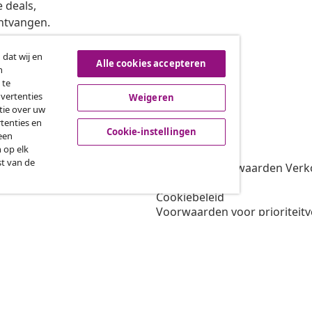
 deals,
ntvangen.
 dat wij en
Alle cookies accepteren
n
roeping van de overeenkomst
 te
dvertenties
Weigeren
tie over uw
tenties en
vidaXL
Cookie-instellingen
een
 op elk
gramma
Over vidaXL
st van de
oor vidaXL
Algemene voorwaarden Verko
amenwerkingen
Privacybeleid
Cookiebeleid
Voorwaarden voor prioriteit
Cookie-instellingen
Werken bij vidaXL
Veiligheid
EU verantwoordelijke
Beleid voor EPR
Toegankelijkheidsverklaring