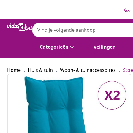
Vorige
Volgende
Categorieën
Veilingen
Home
Huis & tuin
Woon- & tuinaccessoires
Stoe