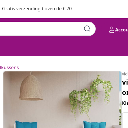
Gratis verzending boven de € 70
Acco
lkussens
vi
v
o
Kl