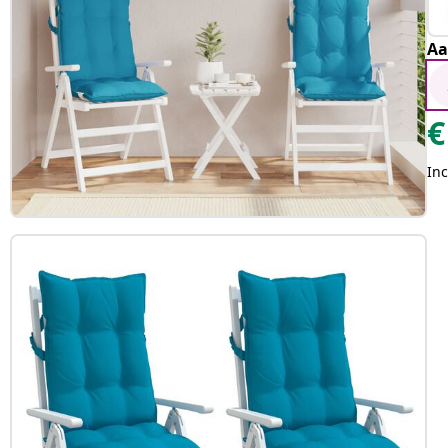
Aa
€
Inc