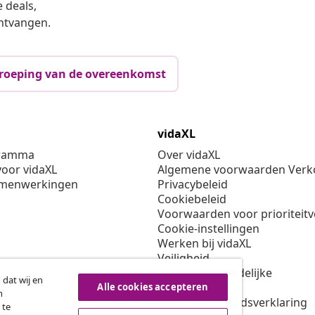
 deals,
ntvangen.
roeping van de overeenkomst
vidaXL
gramma
Over vidaXL
oor vidaXL
Algemene voorwaarden Verko
amenwerkingen
Privacybeleid
Cookiebeleid
Voorwaarden voor prioriteit
Cookie-instellingen
Werken bij vidaXL
Veiligheid
EU verantwoordelijke
 dat wij en
Beleid voor EPR
Alle cookies accepteren
n
Toegankelijkheidsverklaring
 te