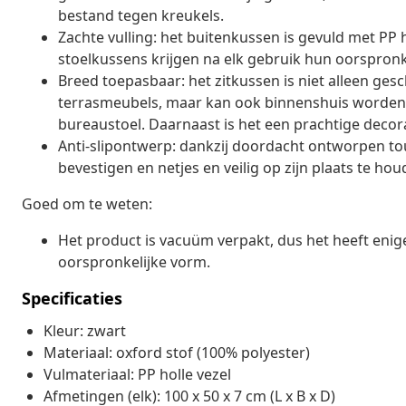
bestand tegen kreukels.
Zachte vulling: het buitenkussen is gevuld met PP 
stoelkussens krijgen na elk gebruik hun oorspronk
Breed toepasbaar: het zitkussen is niet alleen gesc
terrasmeubels, maar kan ook binnenshuis worden g
bureaustoel. Daarnaast is het een prachtige decorat
Anti-slipontwerp: dankzij doordacht ontworpen to
bevestigen en netjes en veilig op zijn plaats te hou
Goed om te weten:
Het product is vacuüm verpakt, dus het heeft enige 
oorspronkelijke vorm.
Specificaties
Kleur: zwart
Materiaal: oxford stof (100% polyester)
Vulmateriaal: PP holle vezel
Afmetingen (elk): 100 x 50 x 7 cm (L x B x D)