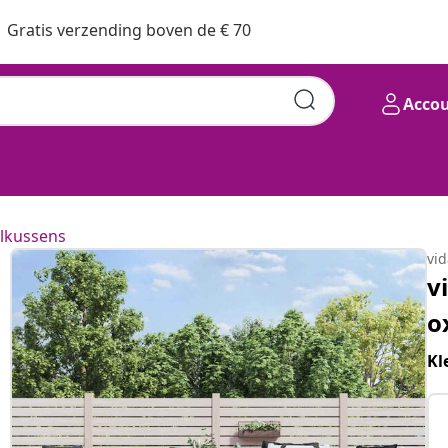
Gratis verzending boven de € 70
Acco
lkussens
vi
v
o
Kl