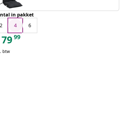
ntal in pakket
2
4
6
99
79
. btw