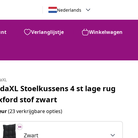
Nederlands
unt
Verlanglijstje
Winkelwagen
daXL
idaXL Stoelkussens 4 st lage rug
xford stof zwart
eur
(23 verkrijgbare opties)
Zwart