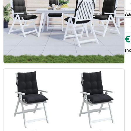
Aa
€
Inc