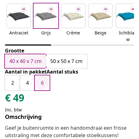
Antraciet
Grijs
Crème
Beige
lichtblau
w
Grootte
40 x 40 x 7 cm
50 x 50 x 7 cm
Aantal in pakketAantal stuks
2
4
6
€
49
Inc. btw
Omschrijving
Geef je buitenruimte in een handomdraai een frisse
uitstraling met deze comfortabele stoelkussens!