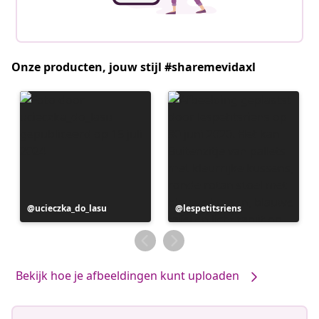
Onze producten, jouw stijl #sharemevidaxl
Bericht
ucieczka_do_lasu
Bericht
lespetitsriens
gepubliceerd
gepubliceerd
door
door
Bekijk hoe je afbeeldingen kunt uploaden