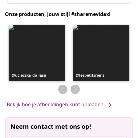
Onze producten, jouw stijl #sharemevidaxl
Bericht
ucieczka_do_lasu
Bericht
lespetitsriens
gepubliceerd
gepubliceerd
door
door
Bekijk hoe je afbeeldingen kunt uploaden
Neem contact met ons op!