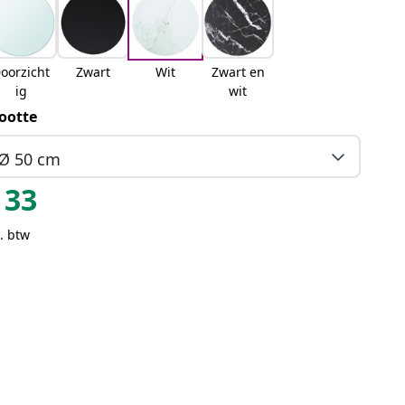
oorzicht
Zwart
Wit
Zwart en
ig
wit
ootte
Ø 50 cm
33
. btw