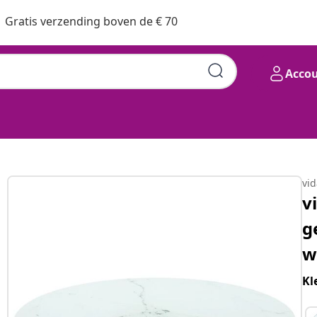
Gratis verzending boven de € 70
Acco
vi
v
g
w
Kl