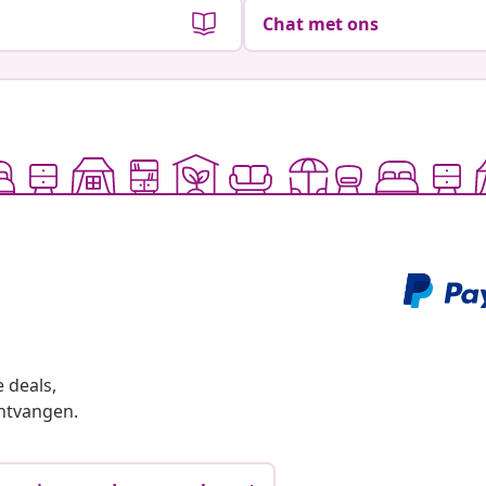
Chat met ons
 deals,
ntvangen.