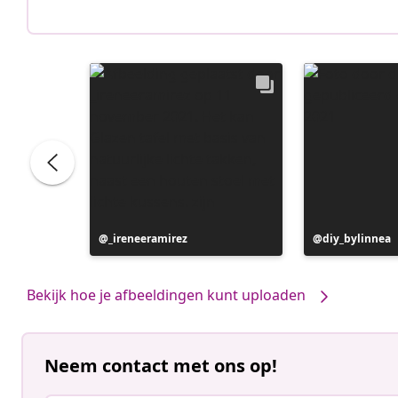
Bericht
_ireneeramirez
Bericht
diy_bylinnea
gepubliceerd
gepubliceerd
door
door
Bekijk hoe je afbeeldingen kunt uploaden
Neem contact met ons op!