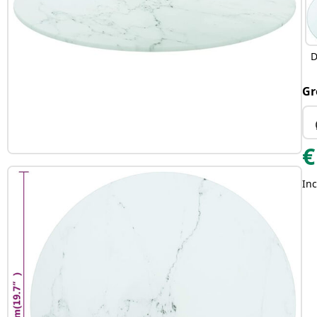
D
Gr
€
Inc