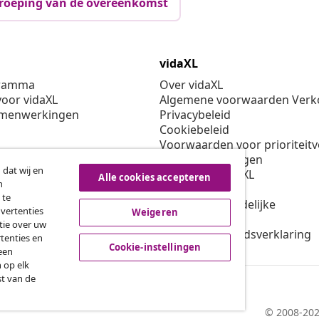
roeping van de overeenkomst
vidaXL
gramma
Over vidaXL
oor vidaXL
Algemene voorwaarden Verko
amenwerkingen
Privacybeleid
Cookiebeleid
Voorwaarden voor prioriteit
Cookie-instellingen
 dat wij en
Werken bij vidaXL
Alle cookies accepteren
n
Veiligheid
 te
EU verantwoordelijke
dvertenties
Weigeren
Beleid voor EPR
tie over uw
Toegankelijkheidsverklaring
tenties en
Cookie-instellingen
een
 op elk
st van de
© 2008-202