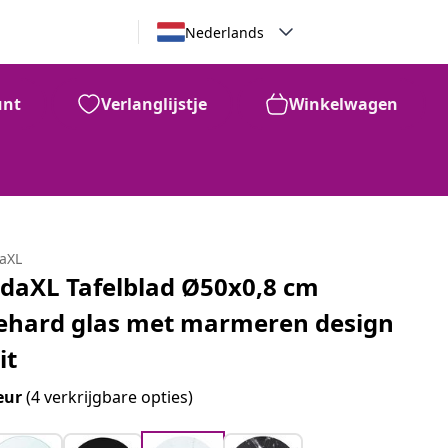
Nederlands
unt
Verlanglijstje
Winkelwagen
daXL
idaXL Tafelblad Ø50x0,8 cm
ehard glas met marmeren design
it
eur
(4 verkrijgbare opties)