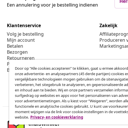
Her
Een annulering voor je bestelling indienen
Klantenservice
Zakelijk
Volg je bestelling
Affiliatepro
Mijn account
Produceren v
Betalen
Marketings
Bezorgen
Retourneren
Productinformatie
Door op “Alle cookies accepteren” te klikken, gaat u ermee akkoord
Bestellen
onze advertentie- en analysepartners (45 derde partijen) cookies e
vergelijkbare technologieën mogen gebruiken om de sitenavigatie
verbeteren, het sitegebruik te analyseren, en gepersonaliseerde a
en inhoud aan te bieden. Wij en onze partners verzamelen informa
surfgedrag op websites en apps voor het personaliseren van adver
voor advertentiemetingen. Als u kiest voor “Weigeren”, worden all
functionele en analytische cookies gebruikt. U kunt uw voorkeuren
moment wijzigen via de link voor cookie-instellingen in de voettek
website.
Privacy- en cookieverklaring