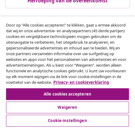
Herroeping van de overeenkomst
Door op “Alle cookies accepteren” te klikken, gaat u ermee akkoord
Klantenservice
dat wij en onze advertentie- en analysepartners (45 derde partijen)
cookies en vergelijkbare technologieën mogen gebruiken om de
sitenavigatie te verbeteren, het sitegebruik te analyseren, en
Zakelijk
gepersonaliseerde advertenties en inhoud aan te bieden. Wij en
onze partners verzamelen informatie over uw surfgedrag op
websites en apps voor het personaliseren van advertenties en voor
vidaXL
advertentiemetingen. Als u kiest voor “Weigeren”, worden alleen
functionele en analytische cookies gebruikt. U kunt uw voorkeuren
op elk moment wijzigen via de link voor cookie-instellingen in de
Ontdek meer
voettekst van de website.
Privacy- en cookieverklaring
Alle cookies accepteren
Weigeren
Cookie-instellingen
© 2008-2026 vidaXL www.vidaxl.nl is een website van vidaXL
Marketplace B.V.