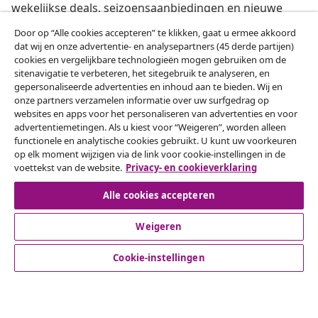
wekelijkse deals, seizoensaanbiedingen en nieuwe
artikelen van vidaXL ontvangen.
Door op “Alle cookies accepteren” te klikken, gaat u ermee akkoord
dat wij en onze advertentie- en analysepartners (45 derde partijen)
Onze sociale media
cookies en vergelijkbare technologieën mogen gebruiken om de
sitenavigatie te verbeteren, het sitegebruik te analyseren, en
gepersonaliseerde advertenties en inhoud aan te bieden. Wij en
onze partners verzamelen informatie over uw surfgedrag op
websites en apps voor het personaliseren van advertenties en voor
Herroeping van de overeenkomst
advertentiemetingen. Als u kiest voor “Weigeren”, worden alleen
functionele en analytische cookies gebruikt. U kunt uw voorkeuren
Een annulering voor je bestelling indienen
op elk moment wijzigen via de link voor cookie-instellingen in de
voettekst van de website.
Privacy- en cookieverklaring
Herroeping van de overeenkomst
Alle cookies accepteren
Weigeren
Klantenservice
Cookie-instellingen
Zakelijk