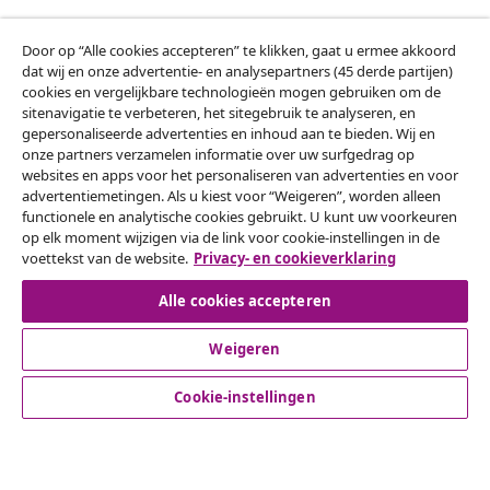
Door op “Alle cookies accepteren” te klikken, gaat u ermee akkoord
Klantenservice
dat wij en onze advertentie- en analysepartners (45 derde partijen)
cookies en vergelijkbare technologieën mogen gebruiken om de
sitenavigatie te verbeteren, het sitegebruik te analyseren, en
Zakelijk
gepersonaliseerde advertenties en inhoud aan te bieden. Wij en
onze partners verzamelen informatie over uw surfgedrag op
websites en apps voor het personaliseren van advertenties en voor
vidaXL
advertentiemetingen. Als u kiest voor “Weigeren”, worden alleen
functionele en analytische cookies gebruikt. U kunt uw voorkeuren
op elk moment wijzigen via de link voor cookie-instellingen in de
Ontdek meer
voettekst van de website.
Privacy- en cookieverklaring
Alle cookies accepteren
Weigeren
Cookie-instellingen
© 2008-2026 vidaXL www.vidaxl.nl is een website van vidaXL
Marketplace B.V.